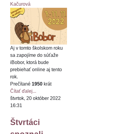
Kačurová
Aj v tomto školskom roku
sa zapojíme do súťaže
iBobor, ktorá bude
prebiehať online aj tento
rok.
Prečítané
1950
krát
Čítať ďalej...
štvrtok, 20 október 2022
16:31
Štvrtáci