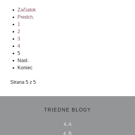
Začiatok
Predch.
1
2
3
4
5
Nasl.
Koniec
Strana 5 z 5
TRIEDNE BLOGY
4. A
4. B