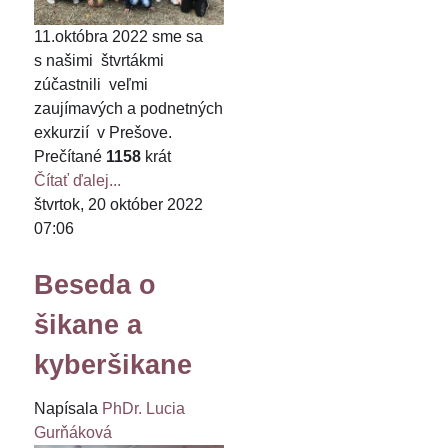
11.októbra 2022 sme sa
s našimi štvrtákmi
zúčastnili veľmi
zaujímavých a podnetných
exkurzií v Prešove.
Prečítané
1158
krát
Čítať ďalej...
štvrtok, 20 október 2022
07:06
Beseda o
šikane a
kyberšikane
Napísala
PhDr. Lucia
Gurňáková