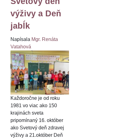
Svetový deň
výživy a Deň
jabĺk
Napísala
Mgr. Renáta
Vatahová
Každoročne je od roku
1981 vo viac ako 150
krajinách sveta
pripomínaný 16. október
ako Svetový deň zdravej
výživy a 21.október Deň