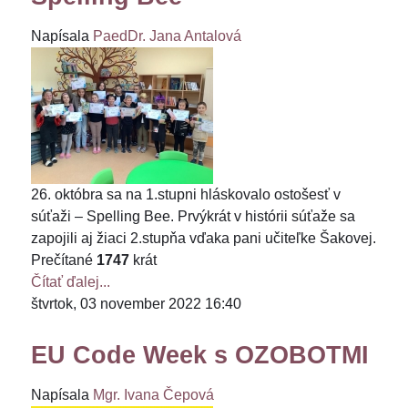
Napísala
PaedDr. Jana Antalová
26. októbra sa na 1.stupni hláskovalo ostošesť v
súťaži – Spelling Bee. Prvýkrát v histórii súťaže sa
zapojili aj žiaci 2.stupňa vďaka pani učiteľke Šakovej.
Prečítané
1747
krát
Čítať ďalej...
štvrtok, 03 november 2022 16:40
EU Code Week s OZOBOTMI
Napísala
Mgr. Ivana Čepová