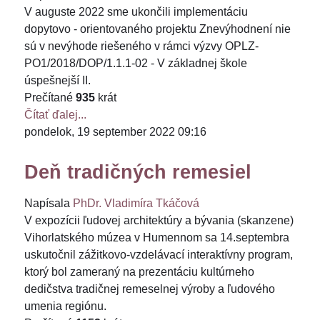
V auguste 2022 sme ukončili implementáciu
dopytovo - orientovaného projektu Znevýhodnení nie
sú v nevýhode riešeného v rámci výzvy OPLZ-
PO1/2018/DOP/1.1.1-02 - V základnej škole
úspešnejší II.
Prečítané
935
krát
Čítať ďalej...
pondelok, 19 september 2022 09:16
Deň tradičných remesiel
Napísala
PhDr. Vladimíra Tkáčová
V expozícii ľudovej architektúry a bývania (skanzene)
Vihorlatského múzea v Humennom sa 14.septembra
uskutočnil zážitkovo-vzdelávací interaktívny program,
ktorý bol zameraný na prezentáciu kultúrneho
dedičstva tradičnej remeselnej výroby a ľudového
umenia regiónu.