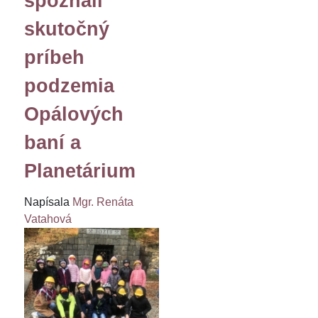
spoznali
skutočný
príbeh
podzemia
Opálových
baní a
Planetárium
Napísala
Mgr. Renáta
Vatahová