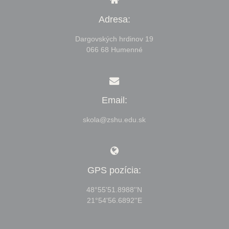
Adresa:
Dargovských hrdinov 19
066 68 Humenné
Email:
skola@zshu.edu.sk
GPS pozícia:
48°55'51.8988''N
21°54'56.6892''E