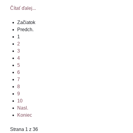
Čítať ďalej...
Začiatok
Predch.
1
2
3
4
5
6
7
8
9
10
Nasl.
Koniec
Strana 1 z 36