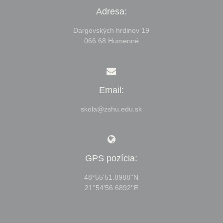
Adresa:
Dargovských hrdinov 19
066 68 Humenné
Email:
skola@zshu.edu.sk
GPS pozícia:
48°55'51.8988''N
21°54'56.6892''E