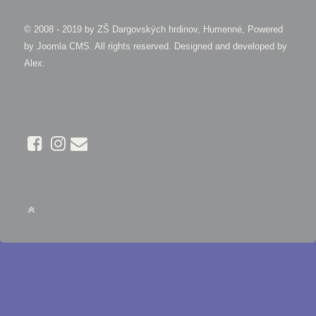
© 2008 - 2019 by
ZŠ Dargovských hrdinov, Humenné, Powered
by Joomla CMS
. All rights reserved. Designed and developed by
Alex
.