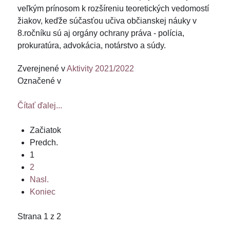
veľkým prínosom k rozšíreniu teoretických vedomostí
žiakov, keďže súčasťou učiva občianskej náuky v
8.ročníku sú aj orgány ochrany práva - polícia,
prokuratúra, advokácia, notárstvo a súdy.
Zverejnené v
Aktivity 2021/2022
Označené v
Čítať ďalej...
Začiatok
Predch.
1
2
Nasl.
Koniec
Strana 1 z 2