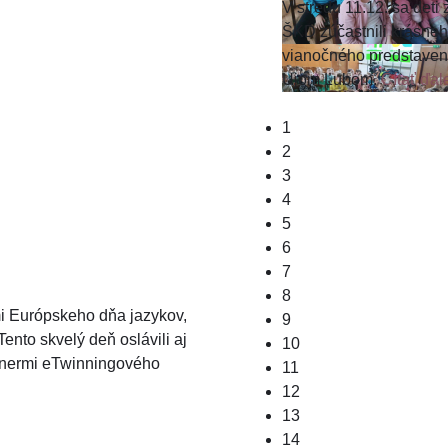
V stredu 11.12. sa deti 
ŠKD zúčastnili krásne
vianočného predstaven
Ujom Ľubom.
Čítať ďale
1
2
3
4
5
6
7
8
mi Európskeho dňa jazykov,
9
ento skvelý deň oslávili aj
10
artnermi eTwinningového
11
12
13
14