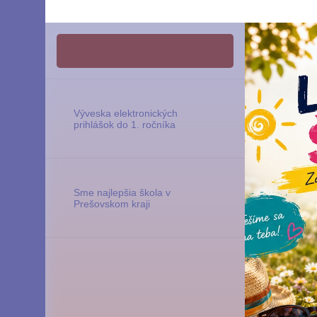
Výveska elektronických
prihlášok do 1. ročníka
Sme najlepšia škola v
Prešovskom kraji