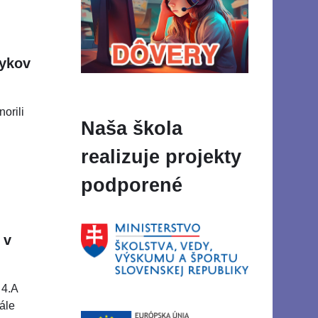
zykov
norili
Naša škola
realizuje projekty
podporené
 v
 4.A
nále