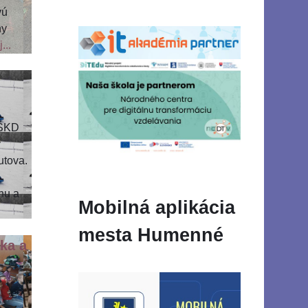
vú
ny
...
 ŠKD
v
utova.
hu a
Mobilná aplikácia
mesta Humenné
ka a