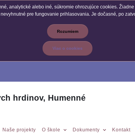
é, analytické alebo iné, súkromie ohrozujúce cookies. Žiadne c
 nevyhnutné pre fungovanie prihlasovania. Je dočasné, po zatvo
Rozumiem
Viac o cookies
ých hrdinov, Humenné
Naše projekty
O škole
Dokumenty
Kontakt