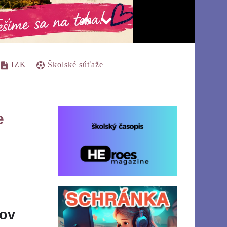
IZK
Školské súťaže
e
kov