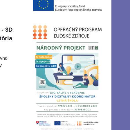
 - 3D
tória
ávno
y,