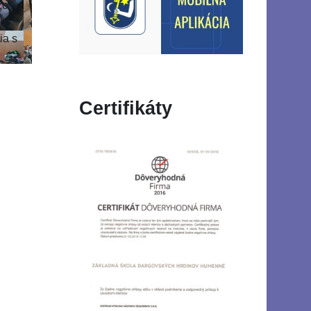
zo
ho
ia s
j...
Certifikáty