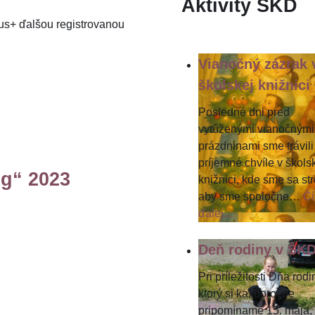
Aktivity ŠKD
us+ ďalšou registrovanou
Vianočný zázrak 
školskej knižnici
Posledné dni pred
vytúženými vianočnými
prázdninami sme trávili
príjemné chvíle v škols
g“ 2023
knižnici, kde sme sa stre
aby sme spoločne
…
Čí
ďalej...
Deň rodiny v ŠK
Pri príležitosti Dňa rodi
ktorý si každoročne
pripomíname 15. mája,