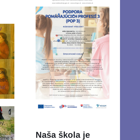
v
kej
tli,
tať
D
ny,
Naša škola je
 sme s