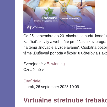
Od 25. septembra do 20. októbra sa budú konať 
zahŕňať aktivity a webináre pre účastníkov pro
na tému „Inovácie a vzdelávanie“. Osobitná pozo
téme „Duševná pohoda v škole“ u učiteľov a žiako
Zverejnené v
E-twinning
Označené v
Čítať ďalej...
utorok, 26 september 2023 19:09
Virtuálne stretnutie tretiak