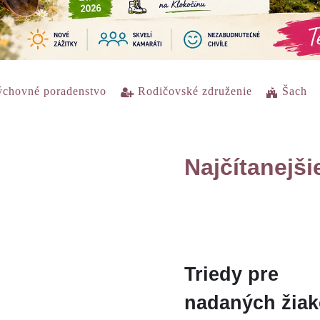
chovné poradenstvo
Rodičovské združenie
Šach
Najčítanejši
Triedy pre
nadaných žia