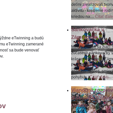
deťmi zrealizovali tvori
aktivitu - kreslenie rodi
kriedou na
…
Čítať ďalej
Sánkovačka v
Zámutove
týždne eTwinning a budú
gramu eTwinning zamerané
Minulý týždeň sa žiaci
rnosť sa bude venovať
zúčastnili sánkovačky 
v.
krásnom prostredí Zám
Podujatie sa nieslo v
znamení radosti, smiec
pohybu
…
Čítať ďalej...
Vianočná rozpráv
diskotéka s Ujom
ov
Ľubom