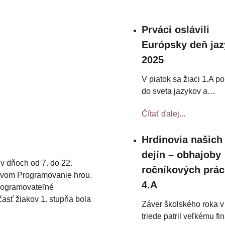
Prváci oslávili
Európsky deň ja
2025
V piatok sa žiaci 1.A po
do sveta jazykov a
…
Čítať ďalej...
Hrdinovia našich
dejín – obhajoby
 dňoch od 7. do 22.
ročníkových prác
názvom Programovanie hrou.
4.A
programovateľné
účasť žiakov 1. stupňa bola
Záver školského roka v
triede patril veľkému fi