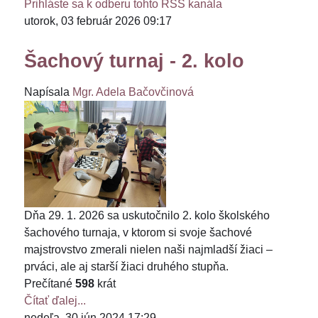
Prihláste sa k odberu tohto RSS kanála
utorok, 03 február 2026 09:17
Šachový turnaj - 2. kolo
Napísala
Mgr. Adela Bačovčinová
Dňa 29. 1. 2026 sa uskutočnilo 2. kolo školského
šachového turnaja, v ktorom si svoje šachové
majstrovstvo zmerali nielen naši najmladší žiaci –
prváci, ale aj starší žiaci druhého stupňa.
Prečítané
598
krát
Čítať ďalej...
nedeľa, 30 jún 2024 17:29