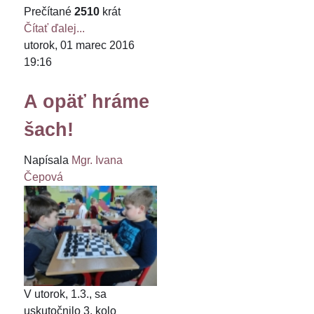
Prečítané
2510
krát
Čítať ďalej...
utorok, 01 marec 2016
19:16
A opäť hráme
šach!
Napísala
Mgr. Ivana
Čepová
V utorok, 1.3., sa
uskutočnilo 3. kolo