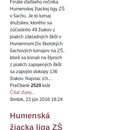
Finále ďalšieho ročníka
Humenskej žiackej ligy ZŠ
v šachu. Je to turnaj
družstiev, ktorého sa
zúčastnilo 49 žiakov z
piatich základných škôl v
Humennom.Do školských
šachových turnajov na ZŠ,
ktoré sa konali na štyroch
z piatich zapojených škôl
sa zapojilo dokopy 136
žiakov. Najviac ich…
Prečítané
2520
krát
Čítať ďalej...
štvrtok, 23 jún 2016 18:24
Humenská
žiacka liga ZŠ