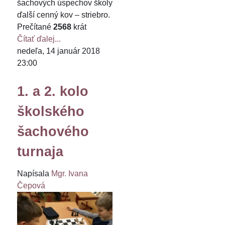
šachových úspechov školy
ďalší cenný kov – striebro.
Prečítané
2568
krát
Čítať ďalej...
nedeľa, 14 január 2018
23:00
1. a 2. kolo
školského
šachového
turnaja
Napísala
Mgr. Ivana
Čepová