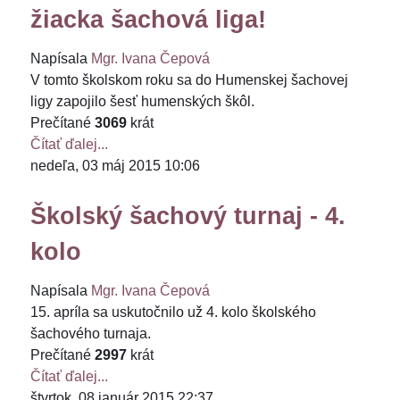
žiacka šachová liga!
Napísala
Mgr. Ivana Čepová
V tomto školskom roku sa do Humenskej šachovej
ligy zapojilo šesť humenských škôl.
Prečítané
3069
krát
Čítať ďalej...
nedeľa, 03 máj 2015 10:06
Školský šachový turnaj - 4.
kolo
Napísala
Mgr. Ivana Čepová
15. apríla sa uskutočnilo už 4. kolo školského
šachového turnaja.
Prečítané
2997
krát
Čítať ďalej...
štvrtok, 08 január 2015 22:37