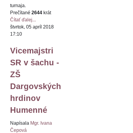
turnaja.
Prečítané
2644
krát
Čítať ďalej...
štvrtok, 05 apríl 2018
17:10
Vicemajstri
SR v šachu -
ZŠ
Dargovských
hrdinov
Humenné
Napísala
Mgr. Ivana
Čepová