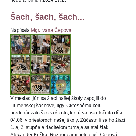
Šach, šach, šach...
Napísala
Mgr. Ivana Čepová
V mesiaci jún sa žiaci našej školy zapojili do
Humenskej šachovej ligy. Okresnému kolu
predchádzalo školské kolo, ktoré sa uskutočnilo dňa
04.06. v priestoroch našej školy. Zúčastnili sa ho žiaci
1. aj 2. stupňa a riaditeľom turnaja sa stal žiak
Alexander Kriška. Rozhodcami boli p. uč. Čepová