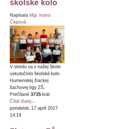
školské kolo
Napísala
Mgr. Ivana
Čepová
V stredu sa v našej škole
uskutočnilo školské kolo
Humenskej žiackej
šachovej ligy ZŠ.
Prečítané
3735
krát
Čítať ďalej...
pondelok, 17 apríl 2017
14:19