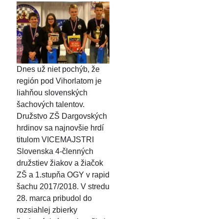
Dnes už niet pochýb, že
región pod Vihorlatom je
liahňou slovenských
šachových talentov.
Družstvo ZŠ Dargovských
hrdinov sa najnovšie hrdí
titulom VICEMAJSTRI
Slovenska 4-členných
družstiev žiakov a žiačok
ZŠ a 1.stupňa OGY v rapid
šachu 2017/2018. V stredu
28. marca pribudol do
rozsiahlej zbierky