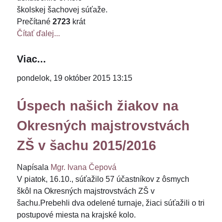
školskej šachovej súťaže.
Prečítané
2723
krát
Čítať ďalej...
Viac...
pondelok, 19 október 2015 13:15
Úspech našich žiakov na
Okresných majstrovstvách
ZŠ v šachu 2015/2016
Napísala
Mgr. Ivana Čepová
V piatok, 16.10., súťažilo 57 účastníkov z ôsmych
škôl na Okresných majstrovstvách ZŠ v
šachu.Prebehli dva odelené turnaje, žiaci súťažili o tri
postupové miesta na krajské kolo.