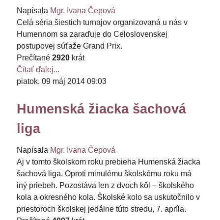
Napísala
Mgr. Ivana Čepová
Celá séria šiestich turnajov organizovaná u nás v
Humennom sa zaraďuje do Celoslovenskej
postupovej súťaže Grand Prix.
Prečítané
2920
krát
Čítať ďalej...
piatok, 09 máj 2014 09:03
Humenská žiacka šachová
liga
Napísala
Mgr. Ivana Čepová
Aj v tomto školskom roku prebieha Humenská žiacka
šachová liga. Oproti minulému školskému roku má
iný priebeh. Pozostáva len z dvoch kôl – školského
kola a okresného kola. Školské kolo sa uskutočnilo v
priestoroch školskej jedálne túto stredu, 7. apríla.