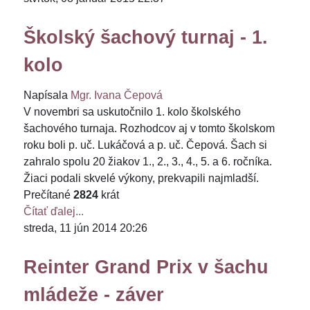
Školský šachový turnaj - 1.
kolo
Napísala
Mgr. Ivana Čepová
V novembri sa uskutočnilo 1. kolo školského
šachového turnaja. Rozhodcov aj v tomto školskom
roku boli p. uč. Lukáčová a p. uč. Čepová. Šach si
zahralo spolu 20 žiakov 1., 2., 3., 4., 5. a 6. ročníka.
Žiaci podali skvelé výkony, prekvapili najmladší.
Prečítané
2824
krát
Čítať ďalej...
streda, 11 jún 2014 20:26
Reinter Grand Prix v šachu
mládeže - záver