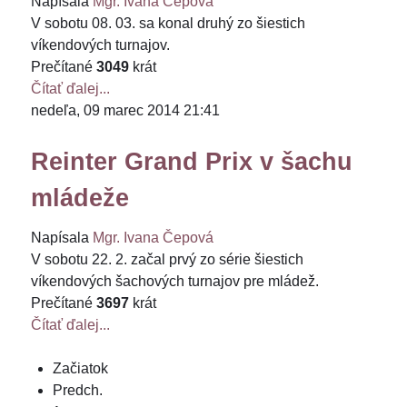
Napísala
Mgr. Ivana Čepová
V sobotu 08. 03. sa konal druhý zo šiestich
víkendových turnajov.
Prečítané
3049
krát
Čítať ďalej...
nedeľa, 09 marec 2014 21:41
Reinter Grand Prix v šachu
mládeže
Napísala
Mgr. Ivana Čepová
V sobotu 22. 2. začal prvý zo série šiestich
víkendových šachových turnajov pre mládež.
Prečítané
3697
krát
Čítať ďalej...
Začiatok
Predch.