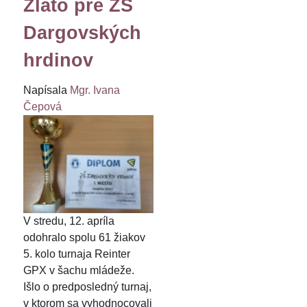
Zlato pre ZŠ
Dargovských
hrdinov
Napísala
Mgr. Ivana
Čepová
V stredu, 12. apríla
odohralo spolu 61 žiakov
5. kolo turnaja Reinter
GPX v šachu mládeže.
Išlo o predposledný turnaj,
v ktorom sa vyhodnocovali