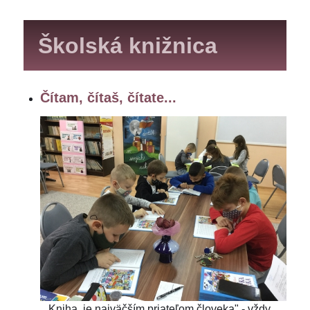
Školská knižnica
Čítam, čítaš, čítate...
,, Kniha, je najväčším priateľom človeka" - vždy