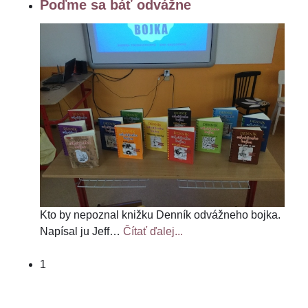
Poďme sa báť odvážne
Kto by nepoznal knižku Denník odvážneho bojka.
Napísal ju Jeff
…
Čítať ďalej...
1