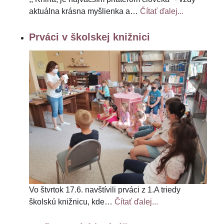
aktuálna krásna myšlienka a
…
Čítať ďalej...
Prváci v školskej knižnici
Vo štvrtok 17.6. navštívili prváci z 1.A triedy
školskú knižnicu, kde
…
Čítať ďalej...