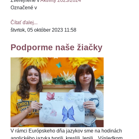
Zverejnené v
Aktivity 2023/2024
Označené v
Čítať ďalej...
štvrtok, 05 október 2023 11:58
Podporme naše žiačky
V rámci Európskeho dňa jazykov sme na hodinách
anglického jazyka tvorili, kreslili, lepili... Výsledkom