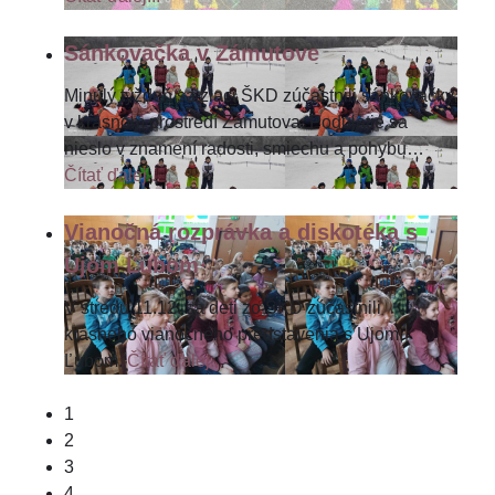
Sánkovačka v Zámutove
Minulý týždeň sa žiaci ŠKD zúčastnili sánkovačky
v krásnom prostredí Zámutova. Podujatie sa
nieslo v znamení radosti, smiechu a pohybu
…
Čítať ďalej...
Vianočná rozprávka a diskotéka s
Ujom Ľubom
V stredu 11.12. sa deti zo ŠKD zúčastnili
krásneho vianočného predstavenia s Ujom
Ľubom.
Čítať ďalej...
1
2
3
4