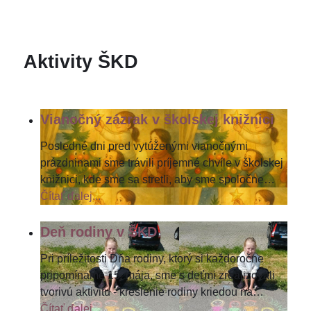
Aktivity ŠKD
Vianočný zázrak v školskej knižnici
Posledné dni pred vytúženými vianočnými
prázdninami sme trávili príjemné chvíle v školskej
knižnici, kde sme sa stretli, aby sme spoločne
…
Čítať ďalej...
Deň rodiny v ŠKD
Pri príležitosti Dňa rodiny, ktorý si každoročne
pripomíname 15. mája, sme s deťmi zrealizovali
tvorivú aktivitu - kreslenie rodiny kriedou na
…
Čítať ďalej...