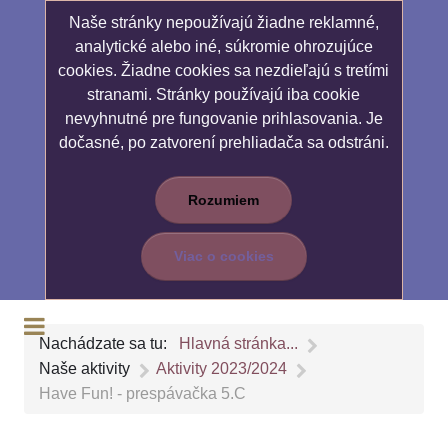
Naše stránky nepoužívajú žiadne reklamné,
analytické alebo iné, súkromie ohrozujúce
cookies. Žiadne cookies sa nezdieľajú s tretími
stranami. Stránky používajú iba cookie
nevyhnutné pre fungovanie prihlasovania. Je
dočasné, po zatvorení prehliadača sa odstráni.
Rozumiem
Viac o cookies
Nachádzate sa tu:
Hlavná stránka...
Naše aktivity
Aktivity 2023/2024
Have Fun! - prespávačka 5.C