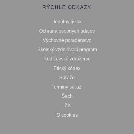
RÝCHLE ODKAZY
Jedálny lístok
Ochrana osobných údajov
Výchovné poradenstvo
Školský vzdelávací program
Rodičovské združenie
Etický kódex
Súťaže
Termíny súťaží
Šach
IZK
O cookies