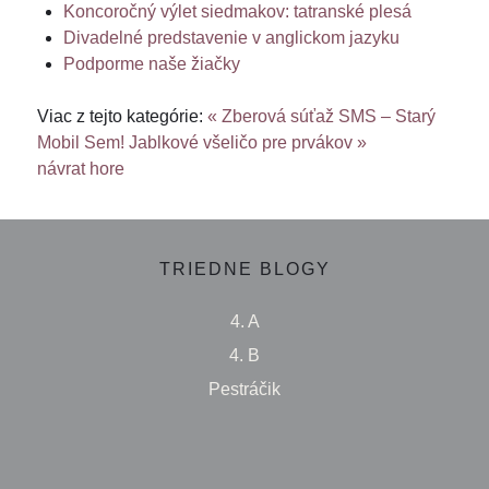
Koncoročný výlet siedmakov: tatranské plesá
Divadelné predstavenie v anglickom jazyku
Podporme naše žiačky
Viac z tejto kategórie:
« Zberová súťaž SMS – Starý
Mobil Sem!
Jablkové všeličo pre prvákov »
návrat hore
TRIEDNE BLOGY
4. A
4. B
Pestráčik