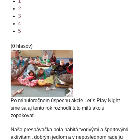
1
2
3
4
5
(0 hlasov)
Po minuloročnom úspechu akcie Let´s Play Night
sme sa aj tento rok rozhodli túto milú akciu
zopakovať.
Naša prespávačka bola nabitá tvorivými a športovými
aktivitami, dobrým jedlom a v neposlednom rade ju