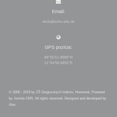
Email:
skola@zshu.edu.sk
GPS pozícia:
48°55'51.8988''N
21°54'56.6892''E
© 2008 - 2019 by
ZŠ Dargovských hrdinov, Humenné, Powered
by Joomla CMS
. All rights reserved. Designed and developed by
Alex
.