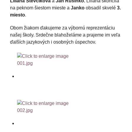
Liliana Števčíková
a
Ján Rusinko.
Liliana skončila
na peknom šiestom mieste a
Janko
obsadil skvelé
3.
miesto
.
Obom žiakom ďakujeme za výbornú reprezentáciu
našej školy. Srdečne blahoželáme a prajeme im veľa
ďalších jazykových i osobných úspechov.