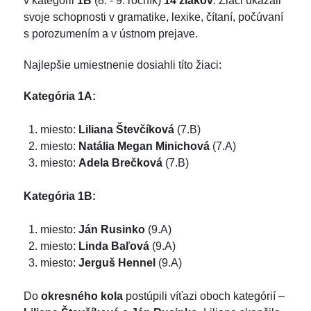
v kategórii
1B
(8. - 9. ročník)
14 žiakov
. Žiaci ukázali
svoje schopnosti v gramatike, lexike, čítaní, počúvaní
s porozumením a v ústnom prejave.
Najlepšie umiestnenie dosiahli títo žiaci:
Kategória 1A:
miesto:
Liliana Števčíková
(7.B)
miesto:
Natália Megan Minichová
(7.A)
miesto:
Adela Brečková
(7.B)
Kategória 1B:
miesto:
Ján Rusinko
(9.A)
miesto:
Linda Baľová
(9.A)
miesto:
Jerguš Hennel
(9.A)
Do
okresného kola
postúpili víťazi oboch kategórií –