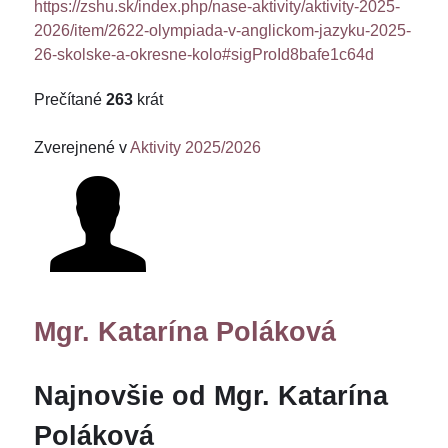
https://zshu.sk/index.php/nase-aktivity/aktivity-2025-
2026/item/2622-olympiada-v-anglickom-jazyku-2025-
26-skolske-a-okresne-kolo#sigProId8bafe1c64d
Prečítané
263
krát
Zverejnené v
Aktivity 2025/2026
Mgr. Katarína Poláková
Najnovšie od Mgr. Katarína
Poláková