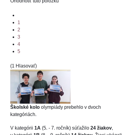
Ohodnotiť túto položku
1
2
3
4
5
(1 Hlasovať)
Školské kolo
olympiády prebehlo v dvoch
kategóriách.
V kategórii
1A
(5. - 7. ročník) súťažilo
24 žiakov
,