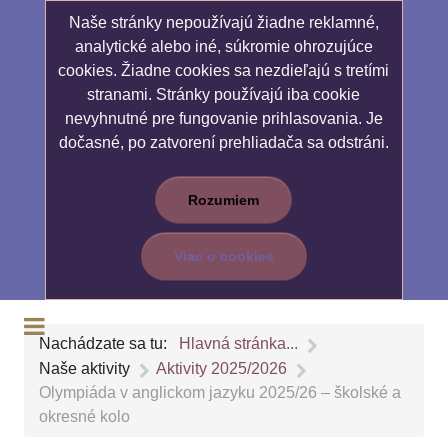
Naše stránky nepoužívajú žiadne reklamné,
analytické alebo iné, súkromie ohrozujúce
cookies. Žiadne cookies sa nezdieľajú s tretími
stranami. Stránky používajú iba cookie
nevyhnutné pre fungovanie prihlasovania. Je
dočasné, po zatvorení prehliadača sa odstráni.
Rozumiem
Viac o cookies
Nachádzate sa tu:
Hlavná stránka...
Naše aktivity
Aktivity 2025/2026
Olympiáda v anglickom jazyku 2025/26 – školské a
okresné kolo