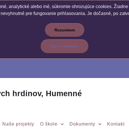
é, analytické alebo iné, súkromie ohrozujúce cookies. Žiadne c
 nevyhnutné pre fungovanie prihlasovania. Je dočasné, po zatvo
Rozumiem
Viac o cookies
ých hrdinov, Humenné
Naše projekty
O škole
Dokumenty
Kontakt