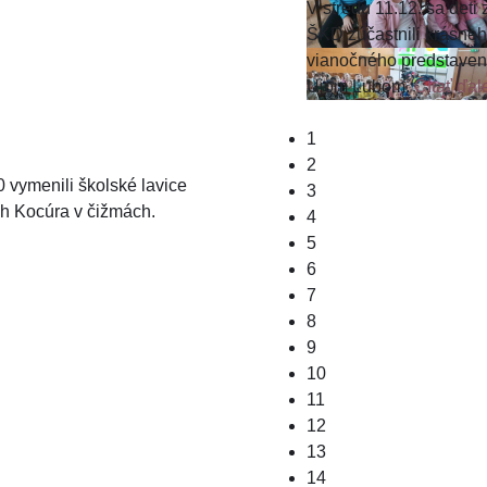
V stredu 11.12. sa deti 
ŠKD zúčastnili krásne
vianočného predstaven
Ujom Ľubom.
Čítať ďale
1
2
0 vymenili školské lavice
3
ch Kocúra v čižmách.
4
5
6
7
8
9
10
11
12
13
14