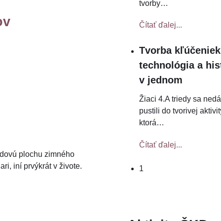
tvorby
…
ov
Čítať ďalej...
Tvorba kľúčeniek
technológia a his
v jednom
Žiaci 4.A triedy sa ned
pustili do tvorivej aktivit
ktorá
…
Čítať ďalej...
ľadovú plochu zimného
i, iní prvýkrát v živote.
1