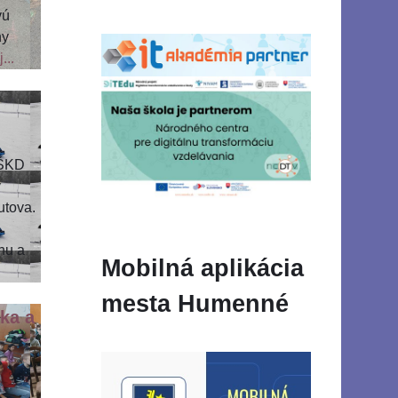
vú
ny
...
 ŠKD
v
utova.
hu a
Mobilná aplikácia
mesta Humenné
ka a