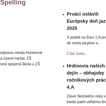
 Spelling
Prváci oslávili
Európsky deň ja
2025
V piatok sa žiaci 1.A po
do sveta jazykov a
…
odporou mesta Humenné
Čítať ďalej...
na území mesta: ZŠ
evná spojená škola a ZŠ
Hrdinovia našich
dejín – obhajoby
ročníkových prác
4.A
Záver školského roka v
triede patril veľkému fi