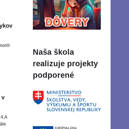
zykov
norili
Naša škola
realizuje projekty
podporené
 v
 4.A
nále