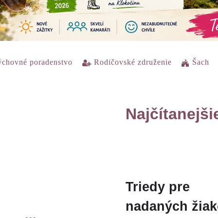
chovné poradenstvo
Rodičovské združenie
Šach
Najčítanejši
Triedy pre
nadaných žia