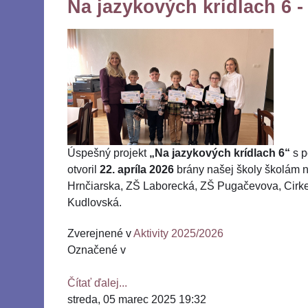
Na jazykových krídlach 6 -
Úspešný projekt
„Na jazykových krídlach 6“
s p
otvoril
22. apríla 2026
brány našej školy školám 
Hrnčiarska, ZŠ Laborecká, ZŠ Pugačevova, Cirk
Kudlovská.
Zverejnené v
Aktivity 2025/2026
Označené v
Čítať ďalej...
streda, 05 marec 2025 19:32