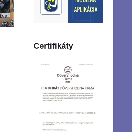
zo
ho
ia s
j...
Certifikáty