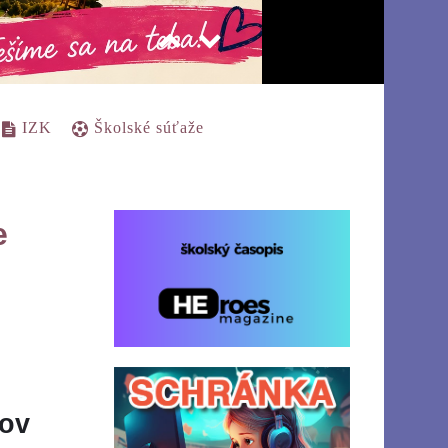
IZK
Školské súťaže
e
kov