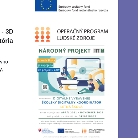
 - 3D
tória
ávno
y,