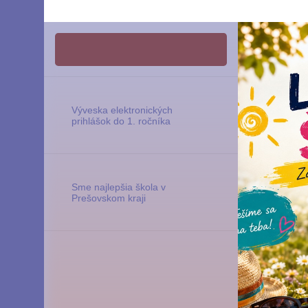
Výveska elektronických
prihlášok do 1. ročníka
Sme najlepšia škola v
Prešovskom kraji