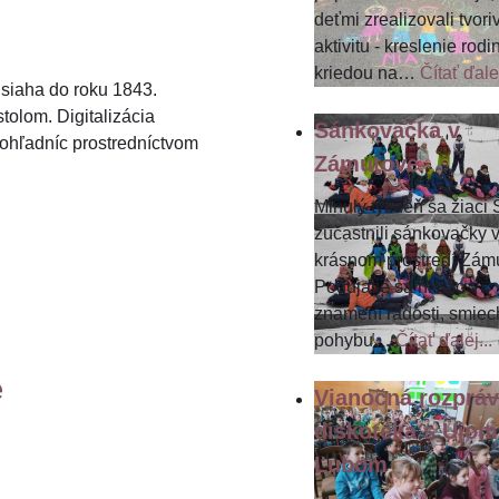
deťmi zrealizovali tvori
aktivitu - kreslenie rodi
kriedou na
…
Čítať ďalej
 siaha do roku 1843.
tolom. Digitalizácia
Sánkovačka v
pohľadníc prostredníctvom
Zámutove
Minulý týždeň sa žiaci
zúčastnili sánkovačky 
krásnom prostredí Zám
Podujatie sa nieslo v
znamení radosti, smiec
pohybu
…
Čítať ďalej...
e
Vianočná rozpráv
diskotéka s Ujom
Ľubom