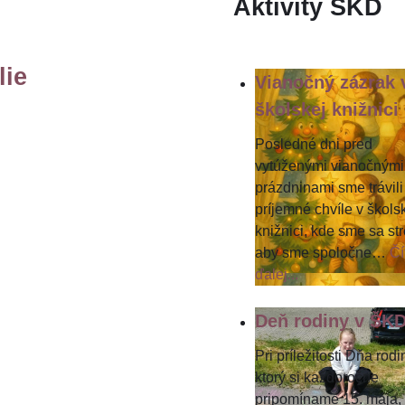
Aktivity ŠKD
lie
Vianočný zázrak 
školskej knižnici
Posledné dni pred
vytúženými vianočnými
prázdninami sme trávili
príjemné chvíle v škols
knižnici, kde sme sa stre
aby sme spoločne
…
Čí
ďalej...
Deň rodiny v ŠK
Pri príležitosti Dňa rodi
ktorý si každoročne
pripomíname 15. mája,