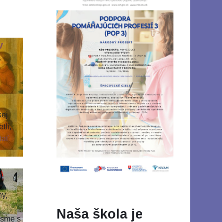
v
kej
tli,
tať
D
ny,
Naša škola je
 sme s