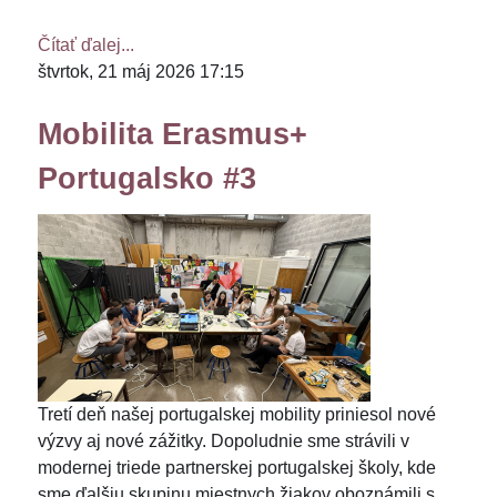
Čítať ďalej...
štvrtok, 21 máj 2026 17:15
Mobilita Erasmus+
Portugalsko #3
Tretí deň našej portugalskej mobility priniesol nové
výzvy aj nové zážitky. Dopoludnie sme strávili v
modernej triede partnerskej portugalskej školy, kde
sme ďalšiu skupinu miestnych žiakov oboznámili s