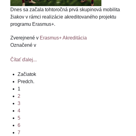
Dnes sa začala tohtoročná prvá skupinová mobilita
žiakov v rámci realizácie akreditovaného projektu
programu Erasmus+.
Zverejnené v
Erasmus+ Akreditácia
Označené v
Čítať ďalej...
Začiatok
Predch.
1
2
3
4
5
6
7