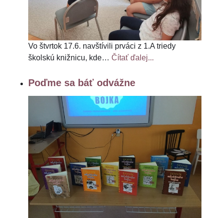
Vo štvrtok 17.6. navštívili prváci z 1.A triedy
školskú knižnicu, kde
…
Čítať ďalej...
Poďme sa báť odvážne