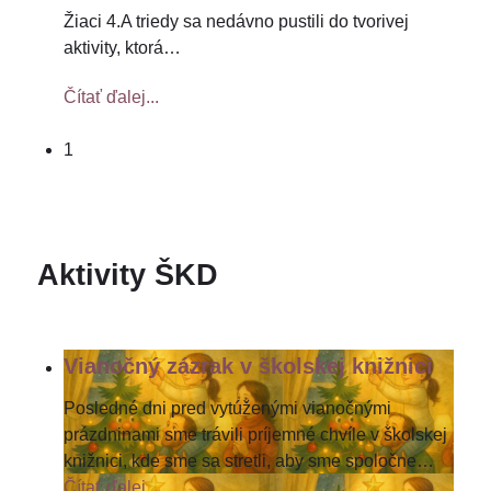
Žiaci 4.A triedy sa nedávno pustili do tvorivej
aktivity, ktorá
…
Čítať ďalej...
1
Aktivity ŠKD
Vianočný zázrak v školskej knižnici
Posledné dni pred vytúženými vianočnými
prázdninami sme trávili príjemné chvíle v školskej
knižnici, kde sme sa stretli, aby sme spoločne
…
Čítať ďalej...