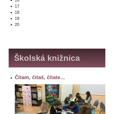
16
17
18
19
20
Školská knižnica
Čítam, čítaš, čítate...