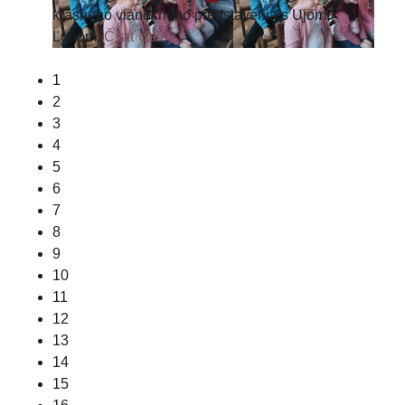
krásneho vianočného predstavenia s Ujom
Ľubom.
Čítať ďalej...
1
2
3
4
5
6
7
8
9
10
11
12
13
14
15