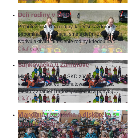
Deň rodiny v ŠKD
Pri príležitosti Dňa rodiny, ktorý si každoročne
pripomíname 15. mája, sme s deťmi zrealizovali
tvorivú aktivitu - kreslenie rodiny kriedou na
…
Čítať ďalej...
Sánkovačka v Zámutove
Minulý týždeň sa žiaci ŠKD zúčastnili sánkovačky
v krásnom prostredí Zámutova. Podujatie sa
nieslo v znamení radosti, smiechu a pohybu
…
Čítať ďalej...
Vianočná rozprávka a diskotéka s
Ujom Ľubom
V stredu 11.12. sa deti zo ŠKD zúčastnili