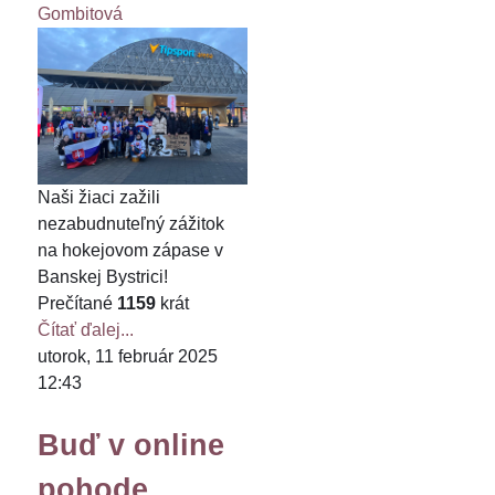
Gombitová
Naši žiaci zažili
nezabudnuteľný zážitok
na hokejovom zápase v
Banskej Bystrici!
Prečítané
1159
krát
Čítať ďalej...
utorok, 11 február 2025
12:43
Buď v online
pohode