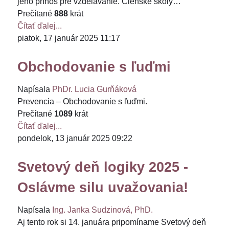
jeho prínos pre vzdelávanie. Členské školy…
Prečítané
888
krát
Čítať ďalej...
piatok, 17 január 2025 11:17
Obchodovanie s ľuďmi
Napísala
PhDr. Lucia Gurňáková
Prevencia – Obchodovanie s ľuďmi.
Prečítané
1089
krát
Čítať ďalej...
pondelok, 13 január 2025 09:22
Svetový deň logiky 2025 -
Oslávme silu uvažovania!
Napísala
Ing. Janka Sudzinová, PhD.
Aj tento rok si 14. januára pripomíname Svetový deň