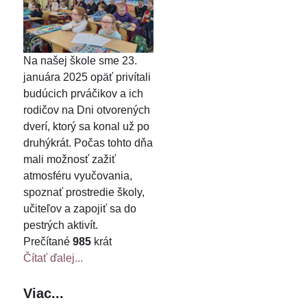
Na našej škole sme 23.
januára 2025 opäť privítali
budúcich prváčikov a ich
rodičov na Dni otvorených
dverí, ktorý sa konal už po
druhýkrát. Počas tohto dňa
mali možnosť zažiť
atmosféru vyučovania,
spoznať prostredie školy,
učiteľov a zapojiť sa do
pestrých aktivít.
Prečítané
985
krát
Čítať ďalej...
Viac...