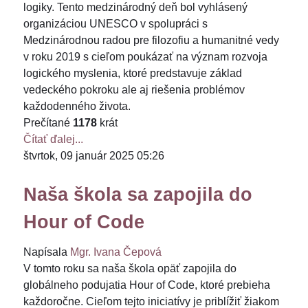
logiky. Tento medzinárodný deň bol vyhlásený
organizáciou UNESCO v spolupráci s
Medzinárodnou radou pre filozofiu a humanitné vedy
v roku 2019 s cieľom poukázať na význam rozvoja
logického myslenia, ktoré predstavuje základ
vedeckého pokroku ale aj riešenia problémov
každodenného života.
Prečítané
1178
krát
Čítať ďalej...
štvrtok, 09 január 2025 05:26
Naša škola sa zapojila do
Hour of Code
Napísala
Mgr. Ivana Čepová
V tomto roku sa naša škola opäť zapojila do
globálneho podujatia Hour of Code, ktoré prebieha
každoročne. Cieľom tejto iniciatívy je priblížiť žiakom