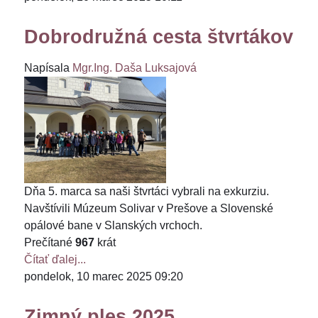
Dobrodružná cesta štvrtákov
Napísala
Mgr.Ing. Daša Luksajová
Dňa 5. marca sa naši štvrtáci vybrali na exkurziu.
Navštívili Múzeum Solivar v Prešove a Slovenské
opálové bane v Slanských vrchoch.
Prečítané
967
krát
Čítať ďalej...
pondelok, 10 marec 2025 09:20
Zimný ples 2025