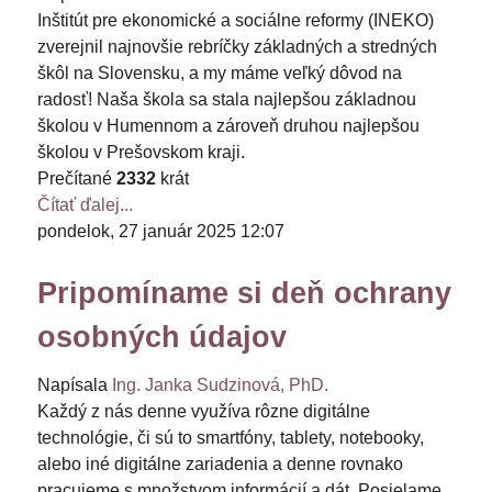
Inštitút pre ekonomické a sociálne reformy (INEKO)
zverejnil najnovšie rebríčky základných a stredných
škôl na Slovensku, a my máme veľký dôvod na
radosť! Naša škola sa stala najlepšou základnou
školou v Humennom a zároveň druhou najlepšou
školou v Prešovskom kraji.
Prečítané
2332
krát
Čítať ďalej...
pondelok, 27 január 2025 12:07
Pripomíname si deň ochrany
osobných údajov
Napísala
Ing. Janka Sudzinová, PhD.
Každý z nás denne využíva rôzne digitálne
technológie, či sú to smartfóny, tablety, notebooky,
alebo iné digitálne zariadenia a denne rovnako
pracujeme s množstvom informácií a dát. Posielame,