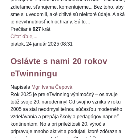
zdieľame, sťahujeme, komentujeme... Bez toho, aby
sme si uvedomili, aké citlivé sú niektoré údaje. A aká
je nevyhnutnosť ich ochrany. Sú to…
Prečítané
927
krát
Čítať ďalej...
piatok, 24 január 2025 08:31
Oslávte s nami 20 rokov
eTwinningu
Napísala
Mgr. Ivana Čepová
Rok 2025 je pre eTwinning výnimočný – oslavuje
totiž svoje 20. narodeniny! Od svojho vzniku v roku
2005 sa stal neodmysliteľnou súčasťou moderného
vzdelávania a prepája školy a pedagógov naprieč
kontinentom. No a pri príležitosti 20. výročia
pripravuje mnoho aktivít a podujatí, ktoré zdôraznia