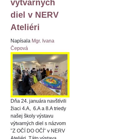
výtvarných
diel v NERV
Ateliéri
Napísala
Mgr. Ivana
Čepová
Dňa 24. januára navštívili
žiaci 4.A, 6.A a 8.A triedy
našej školy výstavu
výtvarných diel s názvom
"Z OČÍ DO OČÍ" v NERV
Ateliéri. Táto výstava