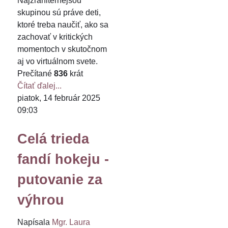
Najzraniteľnejšou
skupinou sú práve deti,
ktoré treba naučiť, ako sa
zachovať v kritických
momentoch v skutočnom
aj vo virtuálnom svete.
Prečítané
836
krát
Čítať ďalej...
piatok, 14 február 2025
09:03
Celá trieda
fandí hokeju -
putovanie za
výhrou
Napísala
Mgr. Laura