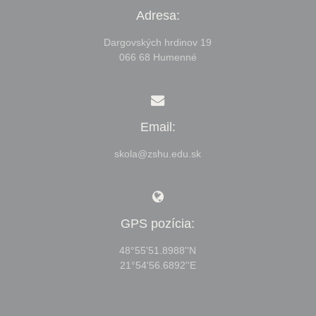
Adresa:
Dargovských hrdinov 19
066 68 Humenné
Email:
skola@zshu.edu.sk
GPS pozícia:
48°55'51.8988''N
21°54'56.6892''E