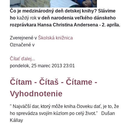
Čo je medzinárodný deň detskej knihy?
Slávime
ho
každý rok
v deň narodenia veľkého dánskeho
rozprávkara Hansa Christina Andersena - 2. apríla.
Zverejnené v
Školská knižnica
Označené v
Čítať ďalej...
pondelok, 25 marec 2013 23:01
Čítam - Čítaš - Čítame -
Vyhodnotenie
" Najväčší dar, ktorý môže kniha človeku dať, je to, že
ho sprevádza svojím kúzlom po celý život." Dušan
Kállay