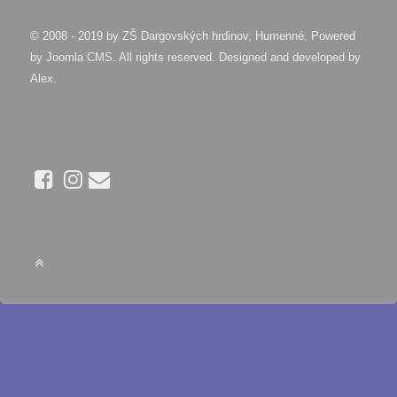
© 2008 - 2019 by
ZŠ Dargovských hrdinov, Humenné, Powered
by Joomla CMS
. All rights reserved. Designed and developed by
Alex
.