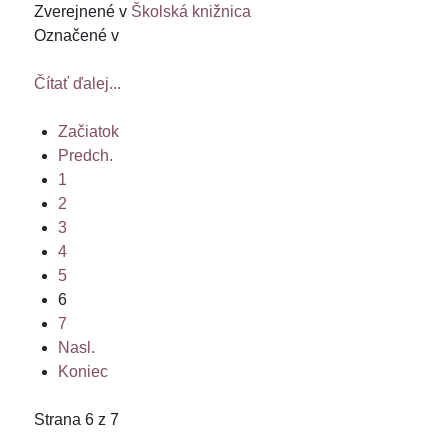
Zverejnené v
Školská knižnica
Označené v
Čítať ďalej...
Začiatok
Predch.
1
2
3
4
5
6
7
Nasl.
Koniec
Strana 6 z 7