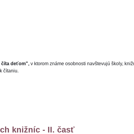
 číta deťom",
v ktorom známe osobnosti navštevujú školy, kniž
 čítaniu.
 knižníc - II. časť