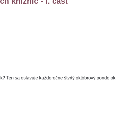
 knižníc - I. časť
tok? Ten sa oslavuje každoročne štvrtý októbrový pondelok.