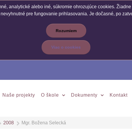
é, analytické alebo iné, súkromie ohrozujúce cookies. Žiadne c
 nevyhnutné pre fungovanie prihlasovania. Je dočasné, po zatvo
Rozumiem
Viac o cookies
Naše projekty
O škole
Dokumenty
Kontakt
2008
Mgr. Božena Selecká