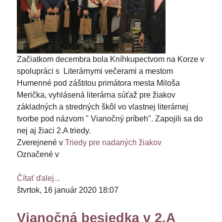
Začiatkom decembra bola Kníhkupectvom na Korze v
spolupráci s Literárnymi večerami a mestom
Humenné pod záštitou primátora mesta Miloša
Merička, vyhlásená literárna súťaž pre žiakov
základných a stredných škôl vo vlastnej literárnej
tvorbe pod názvom " Vianočný príbeh". Zapojili sa do
nej aj žiaci 2.A triedy.
Zverejnené v
Triedy pre nadaných žiakov
Označené v
Čítať ďalej...
štvrtok, 16 január 2020 18:07
Vianočná besiedka v 2.A