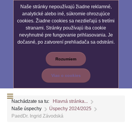
Naše stránky nepoužívajú žiadne reklamné,
analytické alebo iné, súkromie ohrozujúce
cookies. Žiadne cookies sa nezdieľajú s tretími
stranami. Stránky používajú iba cookie
nevyhnutné pre fungovanie prihlasovania. Je
dočasné, po zatvorení prehliadača sa odstráni.
Rozumiem
Viac o cookies
Nachádzate sa tu:
Hlavná stránka...
Naše úspechy
Úspechy 2024/2025
PaedDr. Ingrid Závodská