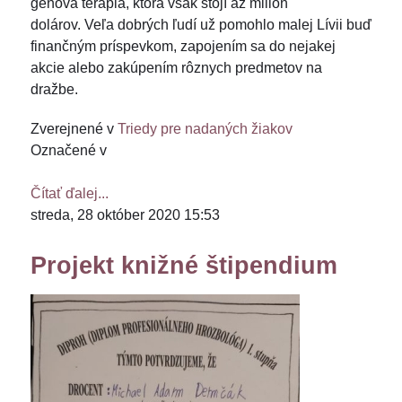
génová terapia, ktorá však stojí až milión
dolárov. Veľa dobrých ľudí už pomohlo malej Lívii buď
finančným príspevkom, zapojením sa do nejakej
akcie alebo zakúpením rôznych predmetov na
dražbe.
Zverejnené v
Triedy pre nadaných žiakov
Označené v
Čítať ďalej...
streda, 28 október 2020 15:53
Projekt knižné štipendium