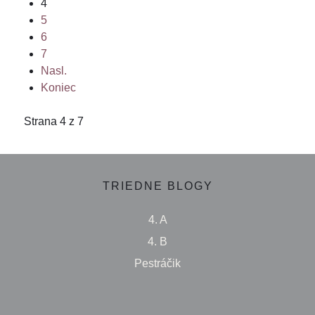
4
5
6
7
Nasl.
Koniec
Strana 4 z 7
TRIEDNE BLOGY
4. A
4. B
Pestráčik