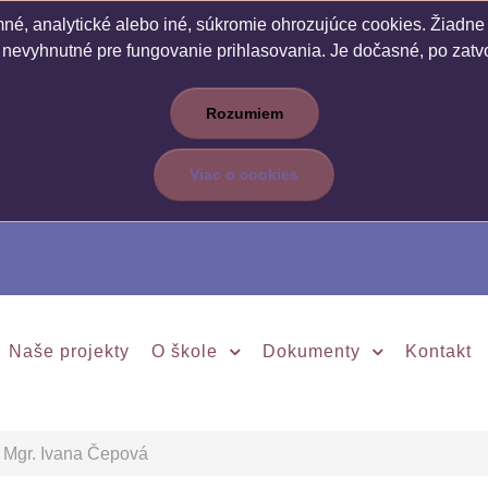
é, analytické alebo iné, súkromie ohrozujúce cookies. Žiadne c
 nevyhnutné pre fungovanie prihlasovania. Je dočasné, po zatvo
Rozumiem
Viac o cookies
Naše projekty
O škole
Dokumenty
Kontakt
Mgr. Ivana Čepová