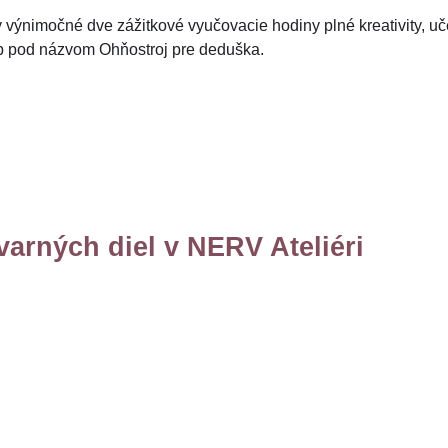
y výnimočné dve zážitkové vyučovacie hodiny plné kreativity, uče
 pod názvom Ohňostroj pre deduška.
tvarných diel v NERV Ateliéri