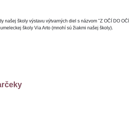
riedy našej školy výstavu výtvarných diel s názvom "Z OČÍ DO OČ
meleckej školy Via Arto (mnohí sú žiakmi našej školy).
arčeky