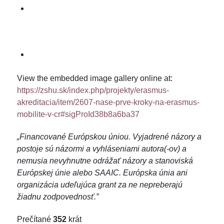
View the embedded image gallery online at:
https://zshu.sk/index.php/projekty/erasmus-
akreditacia/item/2607-nase-prve-kroky-na-erasmus-
mobilite-v-cr#sigProId38b8a6ba37
„Financované Európskou úniou. Vyjadrené názory a
postoje sú názormi a vyhláseniami autora(-ov) a
nemusia nevyhnutne odrážať názory a stanoviská
Európskej únie alebo SAAIC. Európska únia ani
organizácia udeľujúca grant za ne nepreberajú
žiadnu zodpovednosť.”
Prečítané
352
krát