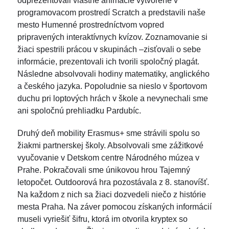
odprezentovali vlastné animácie vytvorené v
programovacom prostredí Scratch a predstavili naše
mesto Humenné prostredníctvom vopred
pripravených interaktívnych kvízov. Zoznamovanie si
žiaci spestrili prácou v skupinách –zisťovali o sebe
informácie, prezentovali ich tvorili spoločný plagát.
Následne absolvovali hodiny matematiky, anglického
a českého jazyka. Popoludnie sa nieslo v športovom
duchu pri loptových hrách v škole a nevynechali sme
ani spoločnú prehliadku Pardubíc.
Druhý deň mobility Erasmus+ sme strávili spolu so
žiakmi partnerskej školy. Absolvovali sme zážitkové
vyučovanie v Detskom centre Národného múzea v
Prahe. Pokračovali sme únikovou hrou Tajemný
letopočet. Outdoorová hra pozostávala z 8. stanovíšť.
Na každom z nich sa žiaci dozvedeli niečo z histórie
mesta Praha. Na záver pomocou získaných informácií
museli vyriešiť šifru, ktorá im otvorila kryptex so