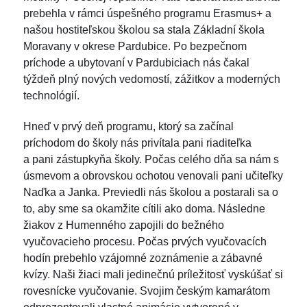
prebehla v rámci úspešného programu Erasmus+ a
našou hostiteľskou školou sa stala Základní škola
Moravany v okrese Pardubice. Po bezpečnom
príchode a ubytovaní v Pardubiciach nás čakal
týždeň plný nových vedomostí, zážitkov a moderných
technológií.
Hneď v prvý deň programu, ktorý sa začínal
príchodom do školy nás privítala pani riaditeľka
a pani zástupkyňa školy. Počas celého dňa sa nám s
úsmevom a obrovskou ochotou venovali pani učiteľky
Naďka a Janka. Previedli nás školou a postarali sa o
to, aby sme sa okamžite cítili ako doma. Následne
žiakov z Humenného zapojili do bežného
vyučovacieho procesu. Počas prvých vyučovacích
hodín prebehlo vzájomné zoznámenie a zábavné
kvízy. Naši žiaci mali jedinečnú príležitosť vyskúšať si
rovesnícke vyučovanie. Svojim českým kamarátom