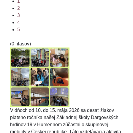
1
2
3
4
5
(0 hlasov)
V dňoch od 10. do 15. mája 2026 sa desať žiakov
piateho ročníka našej Základnej školy Dargovských
hrdinov 19 v Humennom zúčastnilo skupinovej
mobility v Českej republike. Táto vzdelávacia aktivita