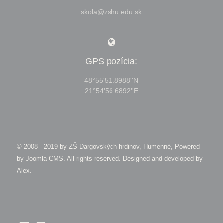
skola@zshu.edu.sk
GPS pozícia:
48°55'51.8988''N
21°54'56.6892''E
© 2008 - 2019 by
ZŠ Dargovských hrdinov, Humenné, Powered
by Joomla CMS
. All rights reserved. Designed and developed by
Alex
.