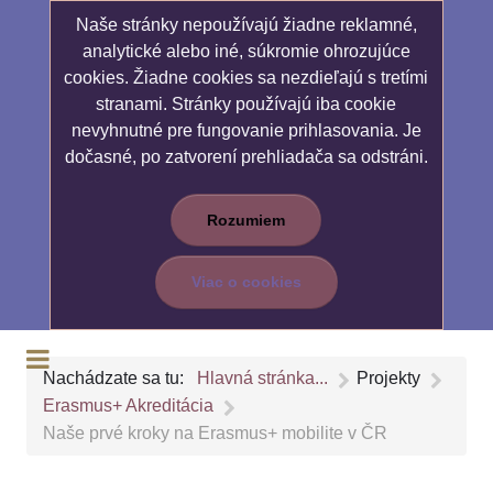
Naše stránky nepoužívajú žiadne reklamné,
analytické alebo iné, súkromie ohrozujúce
cookies. Žiadne cookies sa nezdieľajú s tretími
stranami. Stránky používajú iba cookie
nevyhnutné pre fungovanie prihlasovania. Je
dočasné, po zatvorení prehliadača sa odstráni.
Rozumiem
Viac o cookies
Nachádzate sa tu:
Hlavná stránka...
Projekty
Erasmus+ Akreditácia
Naše prvé kroky na Erasmus+ mobilite v ČR