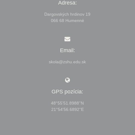
Adresa:
Dargovských hrdinov 19
066 68 Humenné
Email:
skola@zshu.edu.sk
GPS pozícia:
48°55'51.8988''N
21°54'56.6892''E