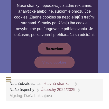
Naše stránky nepoužívajú žiadne reklamné,
analytické alebo iné, súkromie ohrozujúce
cookies. Žiadne cookies sa nezdieľajú s tretími
stranami. Stránky používajú iba cookie
nevyhnutné pre fungovanie prihlasovania. Je
dočasné, po zatvorení prehliadača sa odstráni.
Rozumiem
Viac o cookies
Nachádzate sa tu:
Hlavná stránka...
Naše úspechy
Úspechy 2024/2025
Mgr.Ing. Daša Luksajová