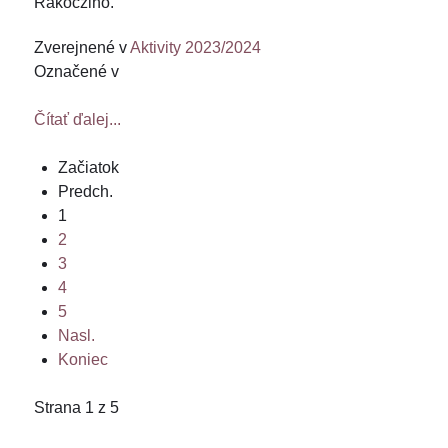
Rákócziho.
Zverejnené v
Aktivity 2023/2024
Označené v
Čítať ďalej...
Začiatok
Predch.
1
2
3
4
5
Nasl.
Koniec
Strana 1 z 5