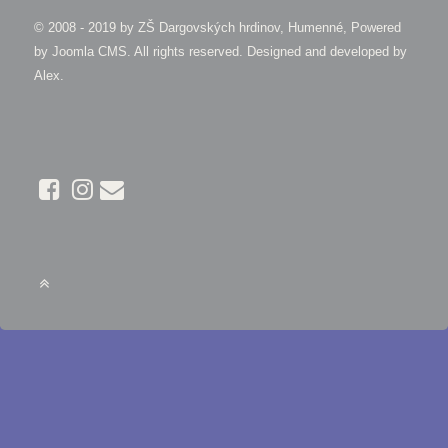
© 2008 - 2019 by
ZŠ Dargovských hrdinov, Humenné, Powered
by Joomla CMS
. All rights reserved. Designed and developed by
Alex
.