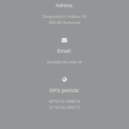
Adresa:
Dargovských hrdinov 19
066 68 Humenné
Email:
skola@zshu.edu.sk
GPS pozícia:
48°55'51.8988''N
21°54'56.6892''E