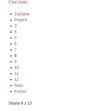
Čítať ďalej...
Začiatok
Predch.
3
4
5
6
7
8
9
10
11
12
Nasl.
Koniec
Strana 8 z 13