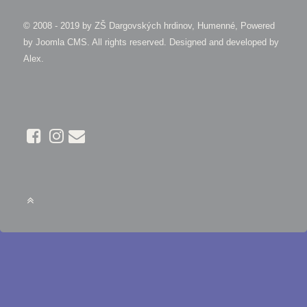
© 2008 - 2019 by
ZŠ Dargovských hrdinov, Humenné, Powered
by Joomla CMS
. All rights reserved. Designed and developed by
Alex
.