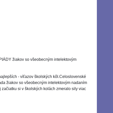
ÁDY žiakov so všeobecným intelektovým
jlepších - víťazov školských kôl.Celoslovenské
mpiáda žiakov so všeobecným intelektovým nadaním
začiatku si v školských kolách zmeralo sily viac