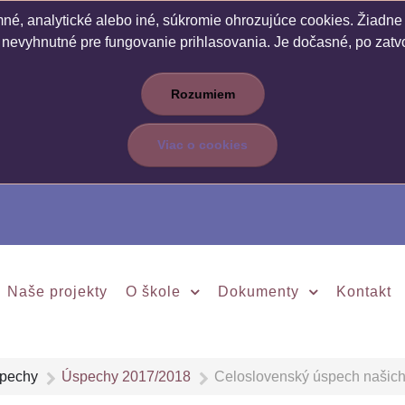
é, analytické alebo iné, súkromie ohrozujúce cookies. Žiadne c
 nevyhnutné pre fungovanie prihlasovania. Je dočasné, po zatvo
Rozumiem
Viac o cookies
Naše projekty
O škole
Dokumenty
Kontakt
pechy
Úspechy 2017/2018
Celoslovenský úspech naši