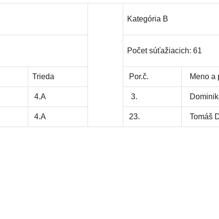
Kategória B
Počet súťažiacich: 61
Trieda
Por.č.
Meno a p
4.A
3.
Dominik 
4.A
23.
Tomáš D