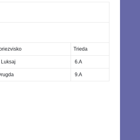
riezvisko
Trieda
Luksaj
6.A
rugda
9.A