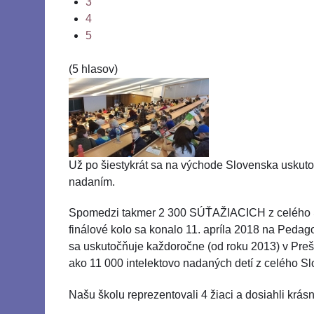
3
4
5
(5 hlasov)
Už po šiestykrát sa na východe Slovenska u
nadaním.
Spomedzi takmer 2 300 SÚŤAŽIACICH z celého Slo
finálové kolo sa konalo 11. apríla 2018 na Peda
sa uskutočňuje každoročne (od roku 2013) v Prešo
ako 11 000 intelektovo nadaných detí z celého S
Našu školu reprezentovali 4 žiaci a dosiahli krás