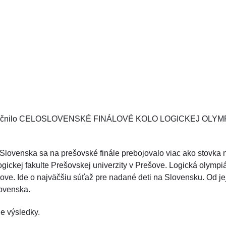
skutočnilo CELOSLOVENSKÉ FINÁLOVÉ KOLO LOGICKEJ OLYMPI
venska sa na prešovské finále prebojovalo viac ako stovka na
gogickej fakulte Prešovskej univerzity v Prešove. Logická oly
ve. Ide o najväčšiu súťaž pre nadané deti na Slovensku. Od jej 
lovenska.
ne výsledky.