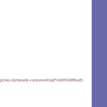
ogickej-olympiade-v-presove#sigProId053d8fbad5