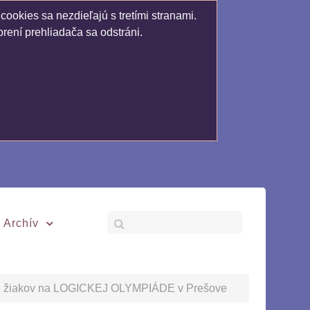
ookies sa nezdieľajú s tretími stranami.
rení prehliadača sa odstráni.
Archív
ch žiakov na LOGICKEJ OLYMPIÁDE v Prešove