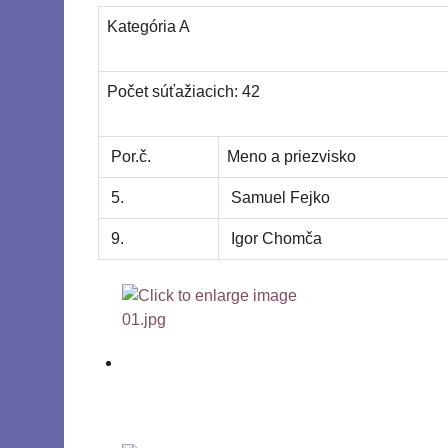
Kategória A
Počet súťažiacich: 42
Por.č.
Meno a priezvisko
5.
Samuel Fejko
9.
Igor Chomča