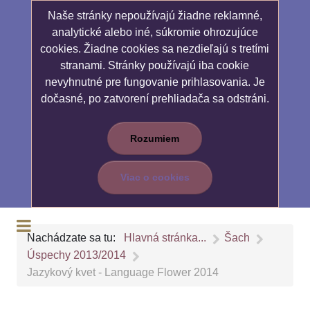
Naše stránky nepoužívajú žiadne reklamné,
analytické alebo iné, súkromie ohrozujúce
cookies. Žiadne cookies sa nezdieľajú s tretími
stranami. Stránky používajú iba cookie
nevyhnutné pre fungovanie prihlasovania. Je
dočasné, po zatvorení prehliadača sa odstráni.
Rozumiem
Viac o cookies
Nachádzate sa tu:
Hlavná stránka...
Šach
Úspechy 2013/2014
Jazykový kvet - Language Flower 2014