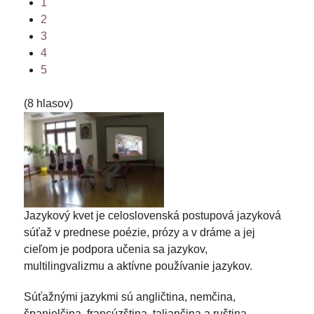
1
2
3
4
5
(8 hlasov)
Jazykový kvet je celoslovenská postupová jazyková
súťaž v prednese poézie, prózy a v dráme a jej
cieľom je podpora učenia sa jazykov,
multilingvalizmu a aktívne používanie jazykov.
Súťažnými jazykmi sú angličtina, nemčina,
španielčina, francúzština, taliančina a ruština.