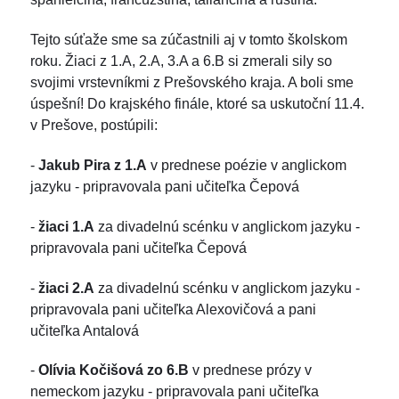
Tejto súťaže sme sa zúčastnili aj v tomto školskom
roku. Žiaci z 1.A, 2.A, 3.A a 6.B si zmerali sily so
svojimi vrstevníkmi z Prešovského kraja. A boli sme
úspešní! Do krajského finále, ktoré sa uskutoční 11.4.
v Prešove, postúpili:
-
Jakub Pira z 1.A
v prednese poézie v anglickom
jazyku - pripravovala pani učiteľka Čepová
-
žiaci 1.A
za divadelnú scénku v anglickom jazyku -
pripravovala pani učiteľka Čepová
-
žiaci 2.A
za divadelnú scénku v anglickom jazyku -
pripravovala pani učiteľka Alexovičová a pani
učiteľka Antalová
-
Olívia Kočišová zo 6.B
v prednese prózy v
nemeckom jazyku - pripravovala pani učiteľka