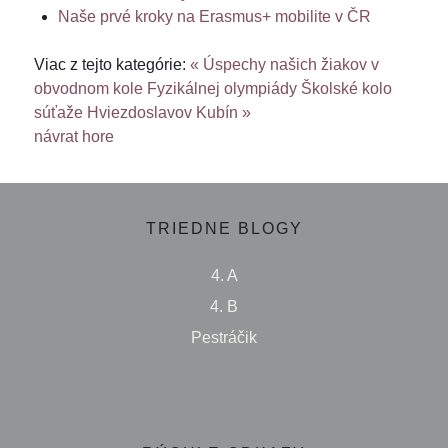
Naše prvé kroky na Erasmus+ mobilite v ČR
Viac z tejto kategórie:
« Úspechy našich žiakov v
obvodnom kole Fyzikálnej olympiády
Školské kolo
súťaže Hviezdoslavov Kubín »
návrat hore
TRIEDNE BLOGY
4. A
4. B
Pestráčik