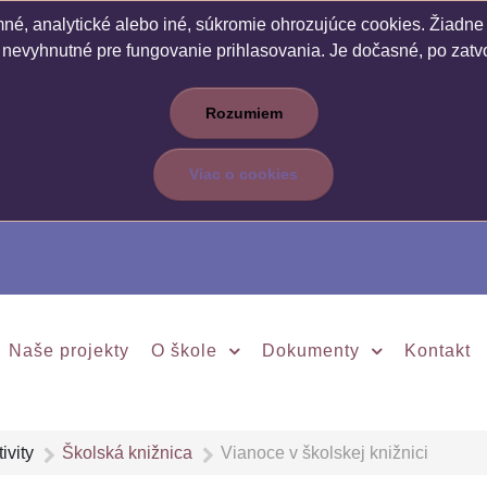
é, analytické alebo iné, súkromie ohrozujúce cookies. Žiadne c
 nevyhnutné pre fungovanie prihlasovania. Je dočasné, po zatvo
Rozumiem
Viac o cookies
Naše projekty
O škole
Dokumenty
Kontakt
ivity
Školská knižnica
Vianoce v školskej knižnici