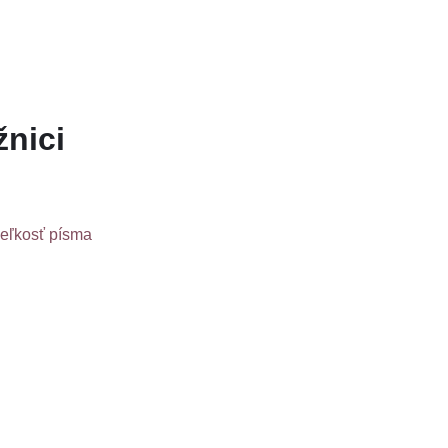
žnici
veľkosť písma