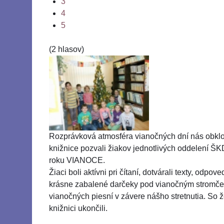
3
4
5
(2 hlasov)
Rozprávková atmosféra vianočných dní nás obklop
knižnice pozvali žiakov jednotlivých oddelení ŠKD
roku VIANOCE.
Žiaci boli aktívni pri čítaní, dotvárali texty, odp
krásne zabalené darčeky pod vianočným stromčekom
vianočných piesní v závere nášho stretnutia. So ž
knižnici ukončili.