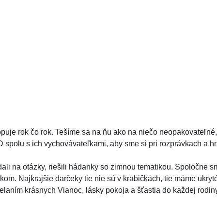
uje rok čo rok. Tešíme sa na ňu ako na niečo neopakovateľné,
 spolu s ich vychovávateľkami, aby sme si pri rozprávkach a hrác
ovedali na otázky, riešili hádanky so zimnou tematikou. Spoločne 
. Najkrajšie darčeky tie nie sú v krabičkách, tie máme ukryté 
elaním krásnych Vianoc, lásky pokoja a šťastia do každej rodin