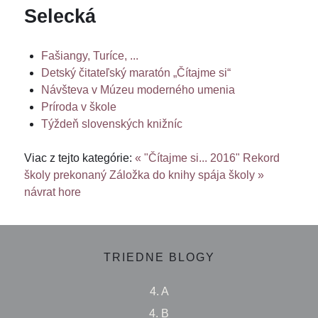
Selecká
Fašiangy, Turíce, ...
Detský čitateľský maratón „Čítajme si“
Návšteva v Múzeu moderného umenia
Príroda v škole
Týždeň slovenských knižníc
Viac z tejto kategórie:
« "Čítajme si... 2016" Rekord
školy prekonaný
Záložka do knihy spája školy »
návrat hore
TRIEDNE BLOGY
4. A
4. B