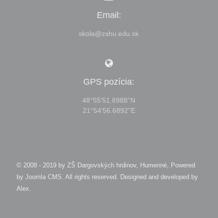
Email:
skola@zshu.edu.sk
GPS pozícia:
48°55'51.8988''N
21°54'56.6892''E
© 2008 - 2019 by
ZŠ Dargovských hrdinov, Humenné, Powered
by Joomla CMS
. All rights reserved. Designed and developed by
Alex
.