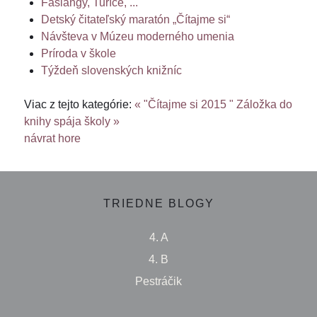
Fašiangy, Turíce, ...
Detský čitateľský maratón „Čítajme si“
Návšteva v Múzeu moderného umenia
Príroda v škole
Týždeň slovenských knižníc
Viac z tejto kategórie:
« "Čítajme si 2015 "
Záložka do
knihy spája školy »
návrat hore
TRIEDNE BLOGY
4. A
4. B
Pestráčik