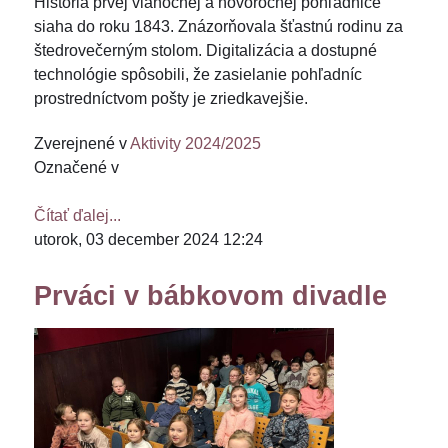
História prvej vianočnej a novoročnej pohľadnice
siaha do roku 1843. Znázorňovala šťastnú rodinu za
štedrovečerným stolom. Digitalizácia a dostupné
technológie spôsobili, že zasielanie pohľadníc
prostredníctvom pošty je zriedkavejšie.
Zverejnené v
Aktivity 2024/2025
Označené v
Čítať ďalej...
utorok, 03 december 2024 12:24
Prváci v bábkovom divadle