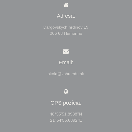
Adresa:
Dargovských hrdinov 19
066 68 Humenné
Email:
skola@zshu.edu.sk
GPS pozícia:
48°55'51.8988''N
21°54'56.6892''E