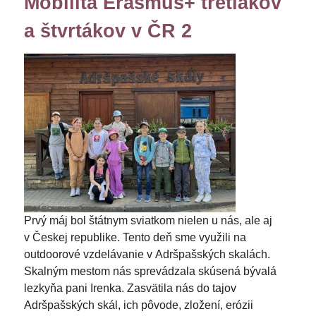
Mobilita Erasmus+ tretiakov
a štvrtákov v ČR 2
Prvý máj bol štátnym sviatkom nielen u nás, ale aj
v Českej republike. Tento deň sme využili na
outdoorové vzdelávanie v Adršpašských skalách.
Skalným mestom nás sprevádzala skúsená bývalá
lezkyňa pani Irenka. Zasvätila nás do tajov
Adršpašských skál, ich pôvode, zložení, erózii