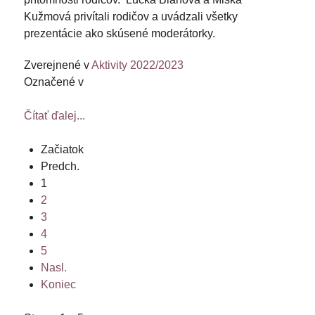
Kužmová privítali rodičov a uvádzali všetky
prezentácie ako skúsené moderátorky.
Zverejnené v
Aktivity 2022/2023
Označené v
Čítať ďalej...
Začiatok
Predch.
1
2
3
4
5
Nasl.
Koniec