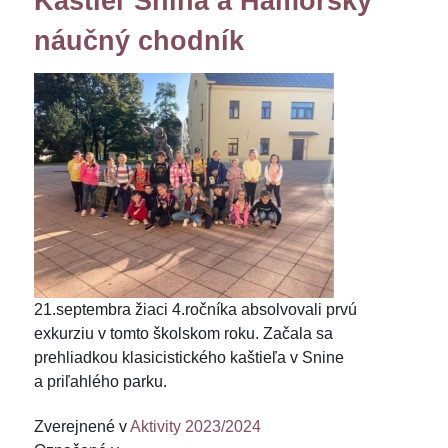
Kaštieľ Snina a Hámorský
náučný chodník
21.septembra žiaci 4.ročníka absolvovali prvú
exkurziu v tomto školskom roku. Začala sa
prehliadkou klasicistického kaštieľa v Snine
a priľahlého parku.
Zverejnené v
Aktivity 2023/2024