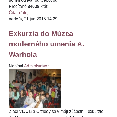
učiteľkou Ivanou Čepovou.
Prečítané
34638
krát
Čítať ďalej...
nedeľa, 21 jún 2015 14:29
Exkurzia do Múzea
moderného umenia A.
Warhola
Napísal
Administrátor
Žiaci VI.A, B a C triedy sa v máji zúčastnili exkurzie