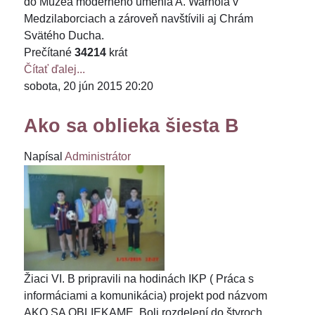
do Múzea moderného umenia A. Warhola v
Medzilaborciach a zároveň navštívili aj Chrám
Svätého Ducha.
Prečítané
34214
krát
Čítať ďalej...
sobota, 20 jún 2015 20:20
Ako sa oblieka šiesta B
Napísal
Administrátor
Žiaci VI. B pripravili na hodinách IKP ( Práca s
informáciami a komunikácia) projekt pod názvom
AKO SA OBLIEKAME. Boli rozdelení do štyroch