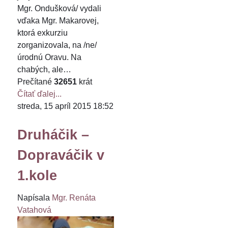
Mgr. Ondušková/ vydali
vďaka Mgr. Makarovej,
ktorá exkurziu
zorganizovala, na /ne/
úrodnú Oravu. Na
chabých, ale…
Prečítané
32651
krát
Čítať ďalej...
streda, 15 apríl 2015 18:52
Druháčik –
Dopraváčik v
1.kole
Napísala
Mgr. Renáta
Vatahová