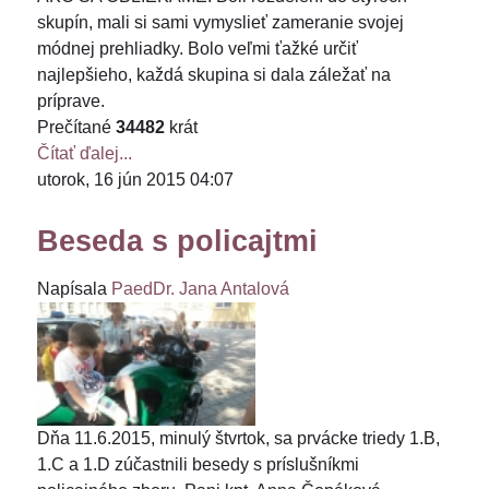
skupín, mali si sami vymyslieť zameranie svojej
módnej prehliadky. Bolo veľmi ťažké určiť
najlepšieho, každá skupina si dala záležať na
príprave.
Prečítané
34482
krát
Čítať ďalej...
utorok, 16 jún 2015 04:07
Beseda s policajtmi
Napísala
PaedDr. Jana Antalová
Dňa 11.6.2015, minulý štvrtok, sa prvácke triedy 1.B,
1.C a 1.D zúčastnili besedy s príslušníkmi