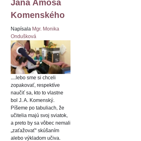
Jána Amosa
Komenského
Napísala
Mgr. Monika
Ondušková
....lebo sme si chceli
zopakovať, respektíve
naučiť sa, kto to vlastne
bol J. A. Komenský.
Píšeme po tabuliach, že
učitelia majú svoj sviatok,
a preto by sa vôbec nemali
„zaťažovať“ skúšaním
alebo výkladom učiva.