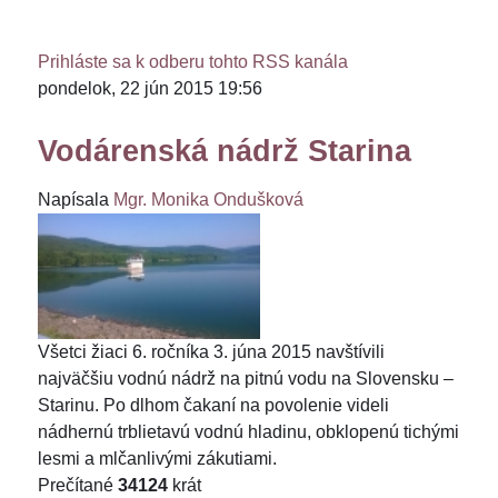
Prihláste sa k odberu tohto RSS kanála
pondelok, 22 jún 2015 19:56
Vodárenská nádrž Starina
Napísala
Mgr. Monika Ondušková
Všetci žiaci 6. ročníka 3. júna 2015 navštívili
najväčšiu vodnú nádrž na pitnú vodu na Slovensku –
Starinu. Po dlhom čakaní na povolenie videli
nádhernú trblietavú vodnú hladinu, obklopenú tichými
lesmi a mlčanlivými zákutiami.
Prečítané
34124
krát