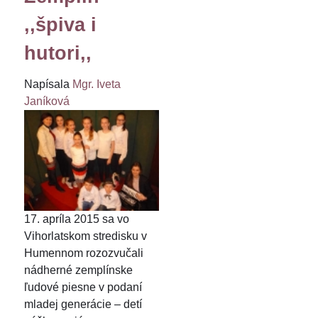
,,špiva i
hutori,,
Napísala
Mgr. Iveta
Janíková
17. apríla 2015 sa vo
Vihorlatskom stredisku v
Humennom rozozvučali
nádherné zemplínske
ľudové piesne v podaní
mladej generácie – detí