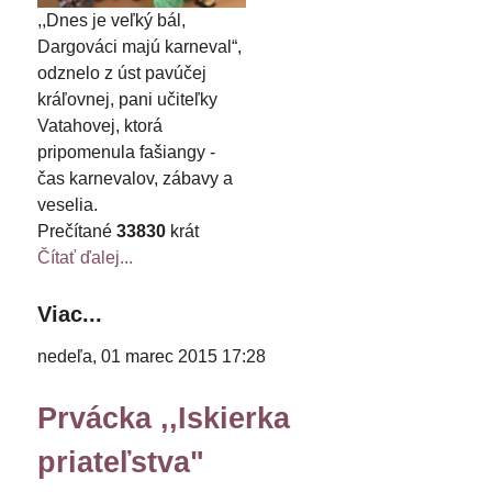
,,Dnes je veľký bál,
Dargováci majú karneval“,
odznelo z úst pavúčej
kráľovnej, pani učiteľky
Vatahovej, ktorá
pripomenula fašiangy -
čas karnevalov, zábavy a
veselia.
Prečítané
33830
krát
Čítať ďalej...
Viac...
nedeľa, 01 marec 2015 17:28
Prvácka ,,Iskierka
priateľstva"