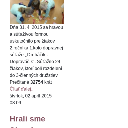
Dňa 31. 4. 2015 sa hravou
a súťaživou formou
uskutočnilo pre žiakov
2.ročníka 1.kolo dopravnej
súťaže ,,Druháčik -
Dopraváčik". Súťažilo 24
žiakov, ktorí boli rozdelení
do 3-členných družstiev.
Prečítané
32754
krát
Čítať ďalej...
štvrtok, 02 apríl 2015
08:09
Hrali sme