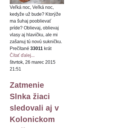
Veľká noc, Veľká noc,
kedyže už bude? Ktorýže
ma šuhaj pooblievať
príde? Oblievaj, oblievaj
vlasy aj hlavičku, ale mi
zašanuj tú novú sukničku.
Prečítané
33011
krát
Čítať ďalej...
štvrtok, 26 marec 2015
21:51
Zatmenie
Slnka žiaci
sledovali aj v
Kolonickom