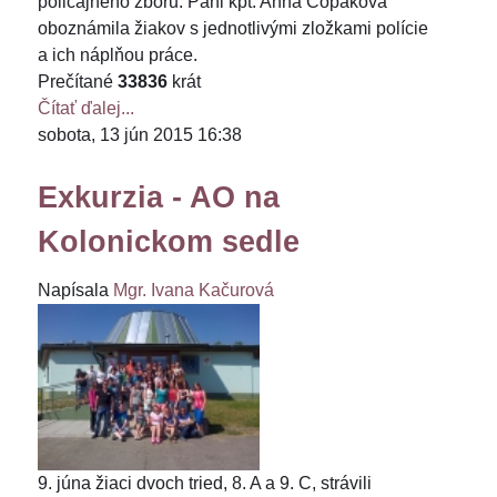
policajného zboru. Pani kpt. Anna Čopáková
oboznámila žiakov s jednotlivými zložkami polície
a ich náplňou práce.
Prečítané
33836
krát
Čítať ďalej...
sobota, 13 jún 2015 16:38
Exkurzia - AO na
Kolonickom sedle
Napísala
Mgr. Ivana Kačurová
9. júna žiaci dvoch tried, 8. A a 9. C, strávili