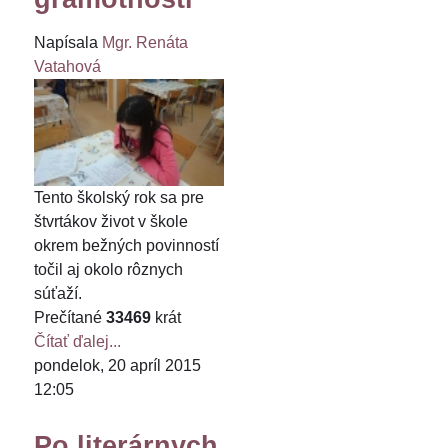
Napísala
Mgr. Renáta
Vatahová
Tento školský rok sa pre
štvrtákov život v škole
okrem bežných povinností
točil aj okolo rôznych
súťaží.
Prečítané
33469
krát
Čítať ďalej...
pondelok, 20 apríl 2015
12:05
Po literárnych