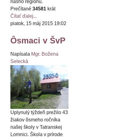
nášho regiónu.
Prečítané
34581
krát
Čítať ďalej...
piatok, 15 máj 2015 19:02
Ôsmaci v ŠvP
Napísala
Mgr. Božena
Selecká
Uplynulý týždeň prežilo 43
žiakov ôsmeho ročníka
našej školy v Tatranskej
Lomnici. Škola v prírode