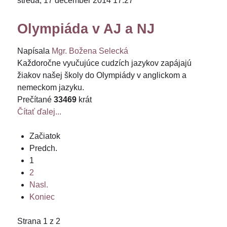
streda, 17 december 2014 17:27
Olympiáda v AJ a NJ
Napísala
Mgr. Božena Selecká
Každoročne vyučujúce cudzích jazykov zapájajú
žiakov našej školy do Olympiády v anglickom a
nemeckom jazyku.
Prečítané
33469
krát
Čítať ďalej...
Začiatok
Predch.
1
2
Nasl.
Koniec
Strana 1 z 2