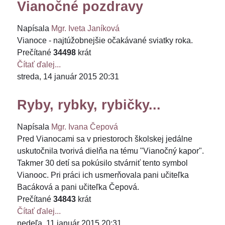
Vianočné pozdravy
Napísala
Mgr. Iveta Janíková
Vianoce - najtúžobnejšie očakávané sviatky roka.
Prečítané
34498
krát
Čítať ďalej...
streda, 14 január 2015 20:31
Ryby, rybky, rybičky...
Napísala
Mgr. Ivana Čepová
Pred Vianocami sa v priestoroch školskej jedálne
uskutočnila tvorivá dielňa na tému "Vianočný kapor".
Takmer 30 detí sa pokúsilo stvárniť tento symbol
Vianooc. Pri práci ich usmerňovala pani učiteľka
Bacáková a pani učiteľka Čepová.
Prečítané
34843
krát
Čítať ďalej...
nedeľa, 11 január 2015 20:31