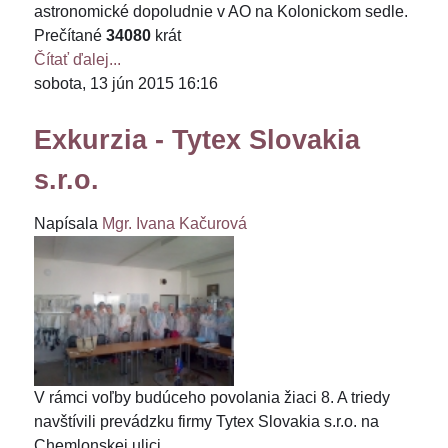
astronomické dopoludnie v AO na Kolonickom sedle.
Prečítané
34080
krát
Čítať ďalej...
sobota, 13 jún 2015 16:16
Exkurzia - Tytex Slovakia
s.r.o.
Napísala
Mgr. Ivana Kačurová
V rámci voľby budúceho povolania žiaci 8. A triedy
navštívili prevádzku firmy Tytex Slovakia s.r.o. na
Chemlonskej ulici.