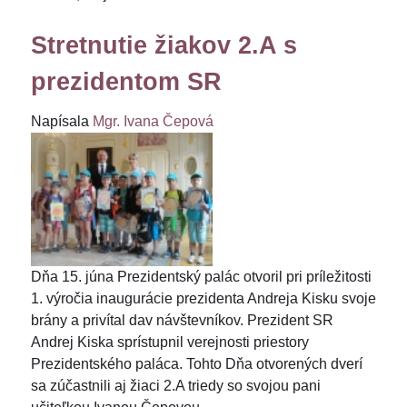
Stretnutie žiakov 2.A s
prezidentom SR
Napísala
Mgr. Ivana Čepová
Dňa 15. júna Prezidentský palác otvoril pri príležitosti
1. výročia inaugurácie prezidenta Andreja Kisku svoje
brány a privítal dav návštevníkov. Prezident SR
Andrej Kiska sprístupnil verejnosti priestory
Prezidentského paláca. Tohto Dňa otvorených dverí
sa zúčastnili aj žiaci 2.A triedy so svojou pani