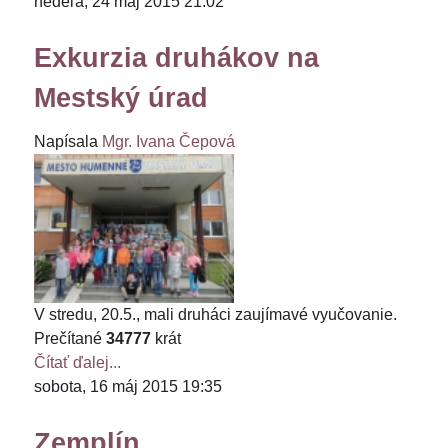
nedeľa, 24 máj 2015 21:02
Exkurzia druhákov na
Mestský úrad
Napísala
Mgr. Ivana Čepová
V stredu, 20.5., mali druháci zaujímavé vyučovanie.
Prečítané
34777
krát
Čítať ďalej...
sobota, 16 máj 2015 19:35
Zemplín