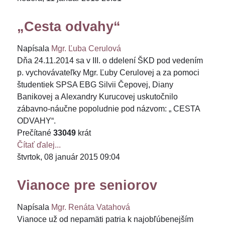
„Cesta odvahy“
Napísala
Mgr. Ľuba Cerulová
Dňa 24.11.2014 sa v III. o ddelení ŠKD pod vedením
p. vychovávateľky Mgr. Ľuby Cerulovej a za pomoci
študentiek SPSA EBG Silvii Čepovej, Diany
Banikovej a Alexandry Kurucovej uskutočnilo
zábavno-náučne popoludnie pod názvom: „ CESTA
ODVAHY“.
Prečítané
33049
krát
Čítať ďalej...
štvrtok, 08 január 2015 09:04
Vianoce pre seniorov
Napísala
Mgr. Renáta Vatahová
Vianoce už od nepamäti patria k najobľúbenejším