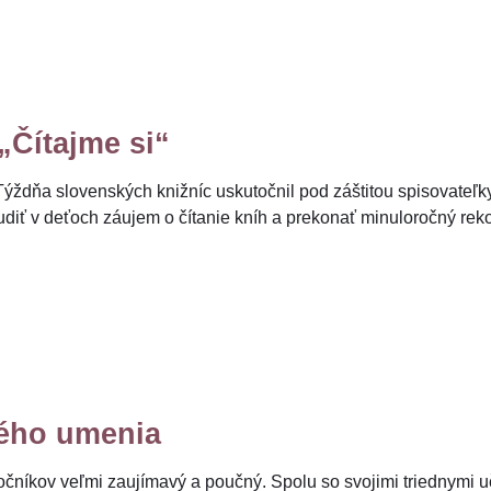
„Čítajme si“
ýždňa slovenských knižníc uskutočnil pod záštitou spisovateľk
udiť v deťoch záujem o čítanie kníh a prekonať minuloročný reko
ého umenia
čníkov veľmi zaujímavý a poučný. Spolu so svojimi triednymi u