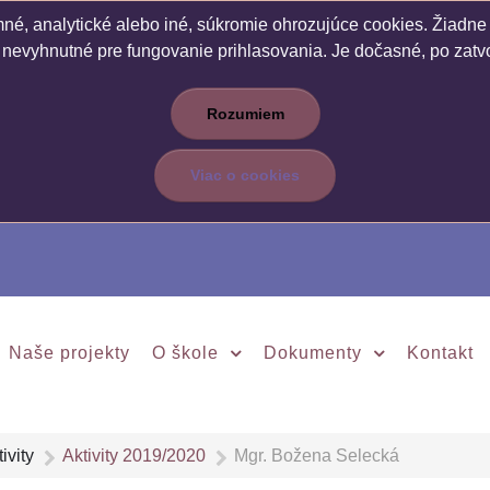
é, analytické alebo iné, súkromie ohrozujúce cookies. Žiadne c
 nevyhnutné pre fungovanie prihlasovania. Je dočasné, po zatvo
Rozumiem
Viac o cookies
Naše projekty
O škole
Dokumenty
Kontakt
ivity
Aktivity 2019/2020
Mgr. Božena Selecká