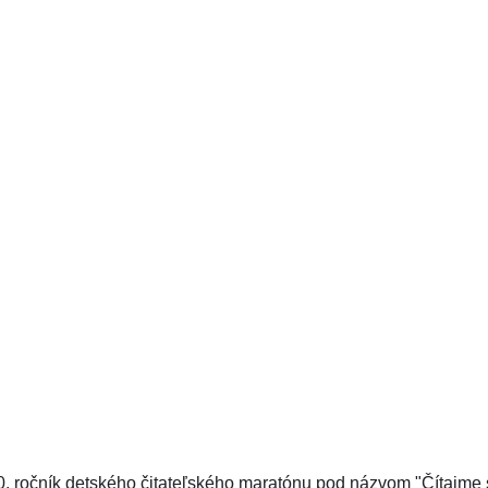
 ročník detského čitateľského maratónu pod názvom "Čítajme si".