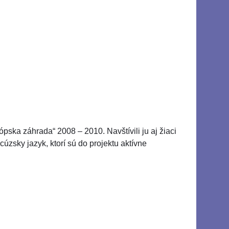
ópska záhrada“ 2008 – 2010. Navštívili ju aj žiaci
cúzsky jazyk, ktorí sú do projektu aktívne