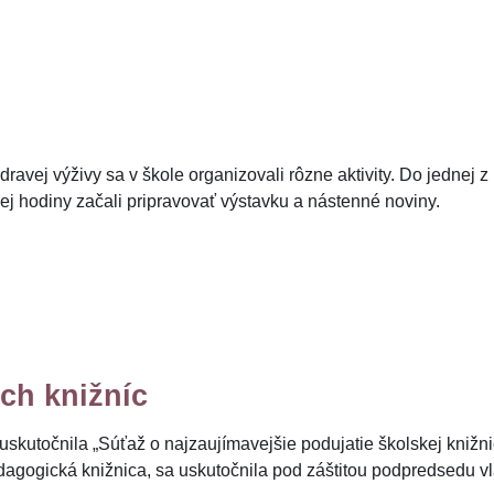
vej výživy sa v škole organizovali rôzne aktivity. Do jednej z ni
kej hodiny začali pripravovať výstavku a nástenné noviny.
ch knižníc
uskutočnila „Súťaž o najzaujímavejšie podujatie školskej kniž
agogická knižnica, sa uskutočnila pod záštitou podpredsedu vl