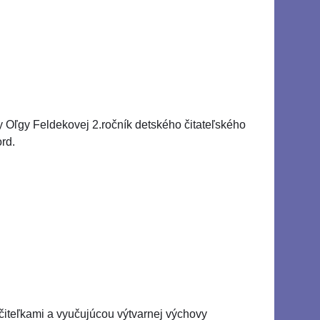
y Oľgy Feldekovej 2.ročník detského čitateľského
rd.
čiteľkami a vyučujúcou výtvarnej výchovy