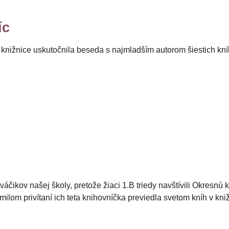
íc
 knižnice uskutočnila beseda s najmladším autorom šiestich kníh
váčikov našej školy, pretože žiaci 1.B triedy navštívili Okresn
milom privítaní ich teta knihovníčka previedla svetom kníh v kniž