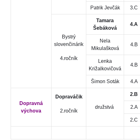
Patrik Jevčák
3.C
Tamara
4.A
Šebáková
Bystrý
Nela
slovenčinárik
4.B
Mikulašková
4.ročník
Lenka
4.B
Križalkovičová
Šimon Soták
4.A
2.B
Dopraváčik
Dopravná
družstvá
2.A
2.ročník
výchova
2.C