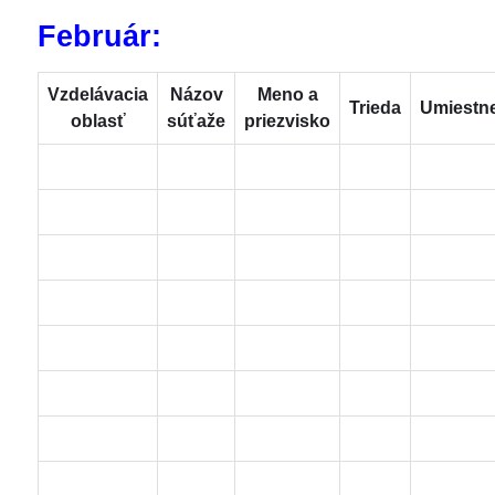
Február:
Vzdelávacia
Názov
Meno a
Trieda
Umiestn
oblasť
súťaže
priezvisko