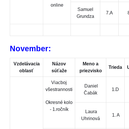
online
Samuel
7.A
Grundza
November:
Vzdelávacia
Názov
Meno a
Trieda
oblasť
súťaže
priezvisko
Viacboj
Daniel
všestrannosti
1.D
Čabák
Okresné kolo
- 1.ročník
Laura
1. A
Uhrinová