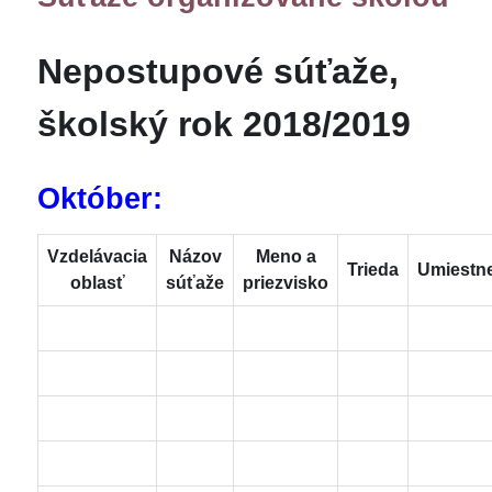
Nepostupové súťaže,
školský rok 2018/2019
Október:
Vzdelávacia
Názov
Meno a
Trieda
Umiestn
oblasť
súťaže
priezvisko