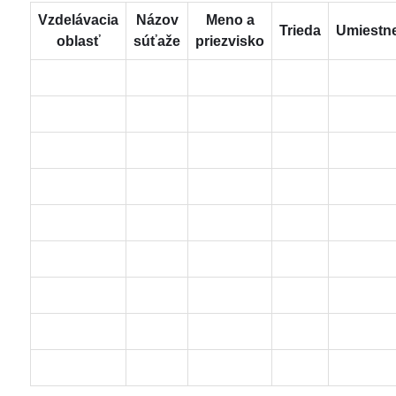
Vzdelávacia
Názov
Meno a
Trieda
Umiestn
oblasť
súťaže
priezvisko