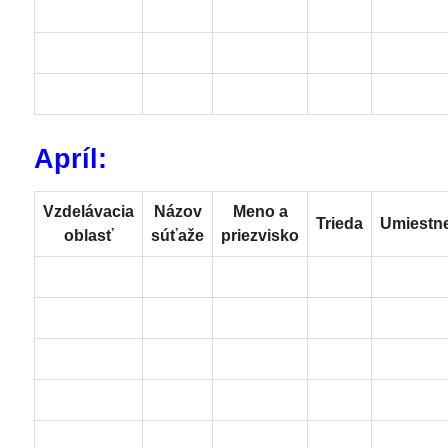
Apríl:
Vzdelávacia
Názov
Meno a
Trieda
Umiestn
oblasť
súťaže
priezvisko