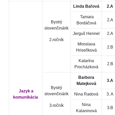
Linda Baľová
2.A
Tamara
2.A
Bystrý
Bordáčová
slovenčinárik
Jerguš Hennel
2.A
2.ročník
Miroslava
2.B
Hriseňková
Katarína
2.B
Procházková
Barbora
3.A
Matejková
Bystrý
Jazyk a
slovenčinárik
Nina Radová
3. A
komunikácia
Nina
3.ročník
3.B
Kalaninová