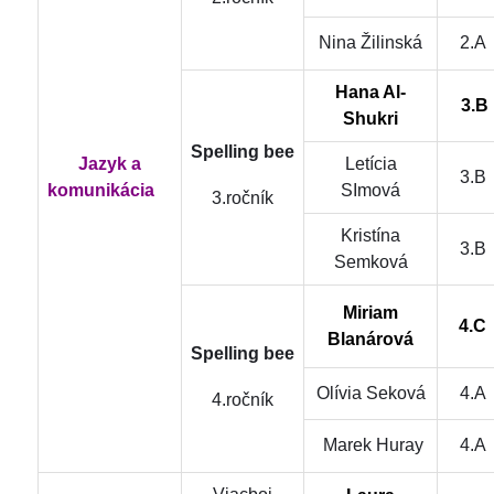
Nina Žilinská
2.A
Hana Al-
3.B
Shukri
Spelling bee
Jazyk a
Letícia
3.B
komunikácia
SImová
3.ročník
Kristína
3.B
Semková
Miriam
4.C
Blanárová
Spelling bee
Olívia Seková
4.A
4.ročník
Marek Huray
4.A