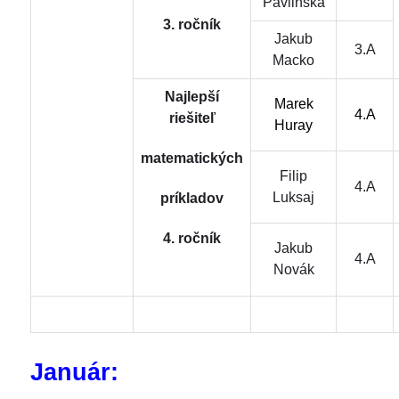
Pavlinská
3. ročník
Jakub
3.A
Macko
Najlepší
Marek
4.A
riešiteľ
Huray
matematických
Filip
4.A
Luksaj
príkladov
4. ročník
Jakub
4.A
Novák
Január: