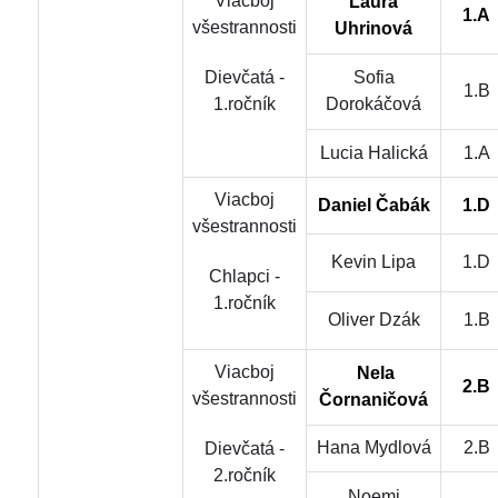
Viacboj
Laura
1.A
všestrannosti
Uhrinová
Dievčatá -
Sofia
1.B
1.ročník
Dorokáčová
Lucia Halická
1.A
Viacboj
Daniel Čabák
1.D
všestrannosti
Kevin Lipa
1.D
Chlapci -
1.ročník
Oliver Dzák
1.B
Viacboj
Nela
2.B
všestrannosti
Čornaničová
Hana Mydlová
2.B
Dievčatá -
2.ročník
Noemi