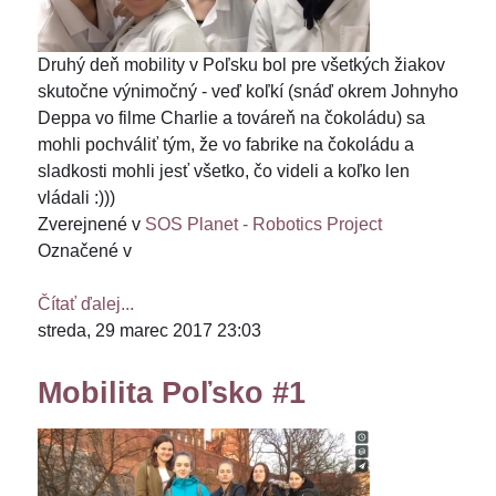
Druhý deň mobility v Poľsku bol pre všetkých žiakov
skutočne výnimočný - veď koľkí (snáď okrem Johnyho
Deppa vo filme Charlie a továreň na čokoládu) sa
mohli pochváliť tým, že vo fabrike na čokoládu a
sladkosti mohli jesť všetko, čo videli a koľko len
vládali :)))
Zverejnené v
SOS Planet - Robotics Project
Označené v
Čítať ďalej...
streda, 29 marec 2017 23:03
Mobilita Poľsko #1