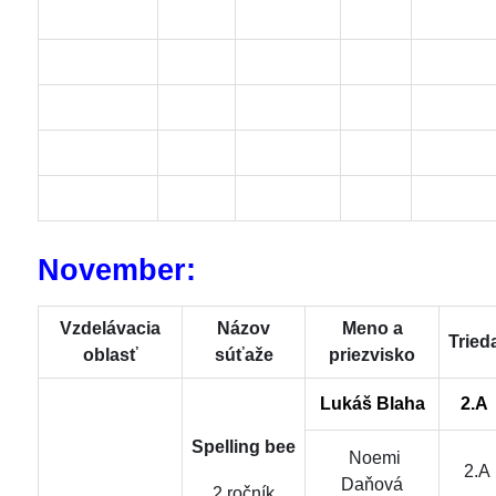
November:
Vzdelávacia
Názov
Meno a
Tried
oblasť
súťaže
priezvisko
Lukáš Blaha
2.A
Spelling bee
Noemi
2.A
Daňová
2.ročník