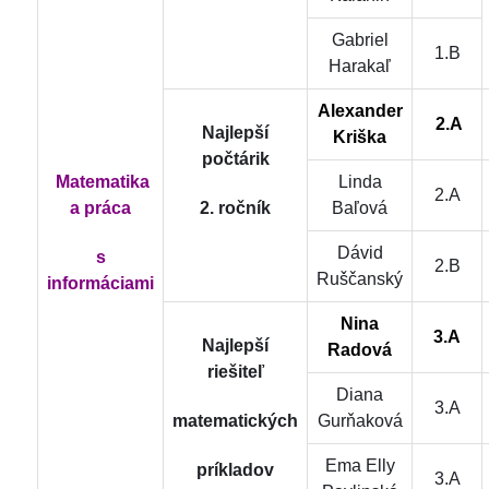
Gabriel
1.B
Harakaľ
Alexander
2.A
Najlepší
Kriška
počtárik
Matematika
Linda
2.A
2. ročník
a práca
Baľová
Dávid
s
2.B
Ruščanský
informáciami
Nina
3.A
Najlepší
Radová
riešiteľ
Diana
3.A
matematických
Gurňaková
Ema Elly
príkladov
3.A