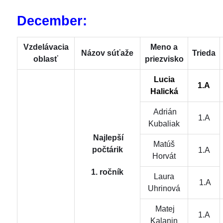
December:
Vzdelávacia
Meno a
Názov súťaže
Trieda
oblasť
priezvisko
Lucia
1.A
Halická
Adrián
1.A
Kubaliak
Najlepší
Matúš
počtárik
1.A
Horvát
1. ročník
Laura
1.A
Uhrinová
Matej
1.A
Kalanin