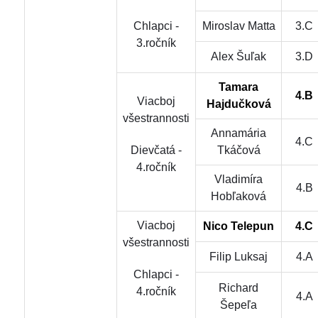
Chlapci -
Miroslav Matta
3.C
3.ročník
Alex Šuľak
3.D
Tamara
4.B
Viacboj
Hajdučková
všestrannosti
Annamária
4.C
Dievčatá -
Tkáčová
4.ročník
Vladimíra
4.B
Hobľaková
Viacboj
Nico Telepun
4.C
všestrannosti
Filip Luksaj
4.A
Chlapci -
Richard
4.ročník
4.A
Šepeľa