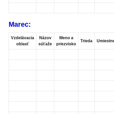
Marec:
Vzdelávacia
Názov
Meno a
Trieda
Umiestn
oblasť
súťaže
priezvisko