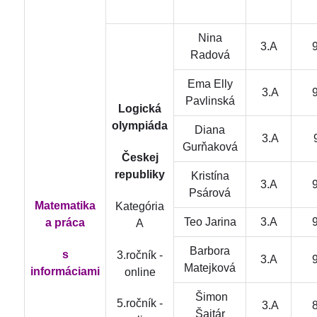
Nina
3.A
Radová
Ema Elly
3.A
Pavlinská
Logická
olympiáda
Diana
3.A
Gurňaková
Českej
republiky
Kristína
3.A
Psárová
Matematika
Kategória
Teo Jarina
3.A
a práca
A
Barbora
s
3.ročník -
3.A
Matejková
informáciami
online
Šimon
5.ročník -
3.A
Šajtár