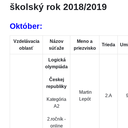
školský rok 2018/2019
Október:
Vzdelávacia
Názov
Meno a
Trieda
Umi
oblasť
súťaže
priezvisko
Logická
olympiáda
Českej
republiky
Martin
2.A
Lepót
Kategória
A2
2.ročník -
online