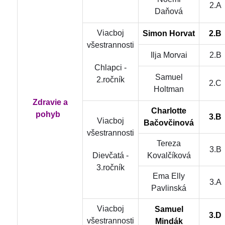
2.A
Daňová
Viacboj
Simon Horvat
2.B
všestrannosti
Ilja Morvai
2.B
Chlapci -
Samuel
2.ročník
2.C
Holtman
Zdravie a
Charlotte
pohyb
3.B
Viacboj
Bačovčinová
všestrannosti
Tereza
3.B
Dievčatá -
Kovalčíková
3.ročník
Ema Elly
3.A
Pavlinská
Viacboj
Samuel
3.D
všestrannosti
Mindák