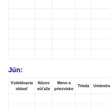
Jún:
Vzdelávacia
Názov
Meno a
Trieda
Umiestn
oblasť
súťaže
priezvisko