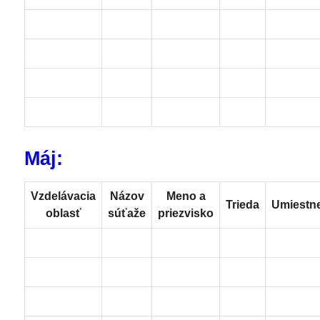
Máj:
Vzdelávacia
Názov
Meno a
Trieda
Umiestn
oblasť
súťaže
priezvisko