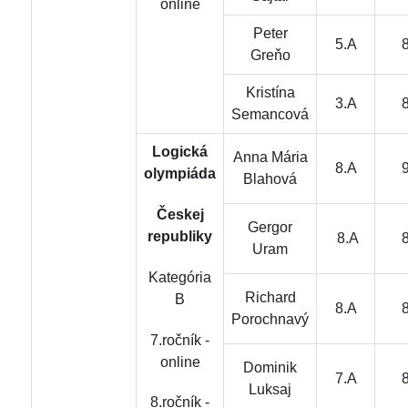
online
Peter
5.A
Greňo
Kristína
3.A
Semancová
Logická
Anna Mária
8.A
olympiáda
Blahová
Českej
Gergor
republiky
8.A
Uram
Kategória
Richard
B
8.A
Porochnavý
7.ročník -
online
Dominik
7.A
Luksaj
8.ročník -