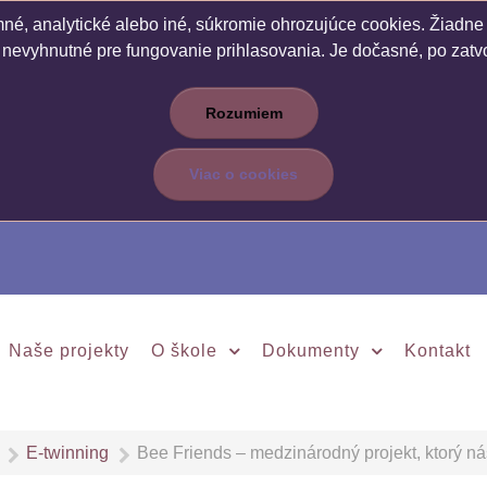
é, analytické alebo iné, súkromie ohrozujúce cookies. Žiadne c
 nevyhnutné pre fungovanie prihlasovania. Je dočasné, po zatvo
Rozumiem
Viac o cookies
Naše projekty
O škole
Dokumenty
Kontakt
E-twinning
Bee Friends – medzinárodný projekt, ktorý ná