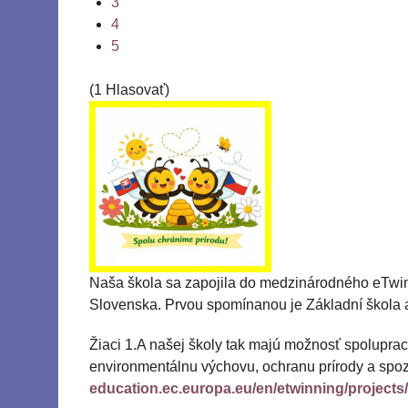
3
4
5
(1 Hlasovať)
Naša škola sa zapojila do medzinárodného eTwinn
Slovenska. Prvou spomínanou je Základní škola 
Žiaci 1.A našej školy tak majú možnosť spoluprac
environmentálnu výchovu, ochranu prírody a spoz
education.ec.europa.eu/en/etwinning/projects