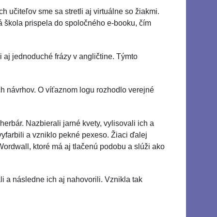
čiteľov sme sa stretli aj virtuálne so žiakmi.
á škola prispela do spoločného e-booku, čím
i aj jednoduché frázy v angličtine. Týmto
lnych návrhov. O víťaznom logu rozhodlo verejné
erbár. Nazbierali jarné kvety, vylisovali ich a
vyfarbili a vzniklo pekné pexeso. Žiaci ďalej
 Wordwall, ktoré má aj tlačenú podobu a slúži ako
 a následne ich aj nahovorili. Vznikla tak