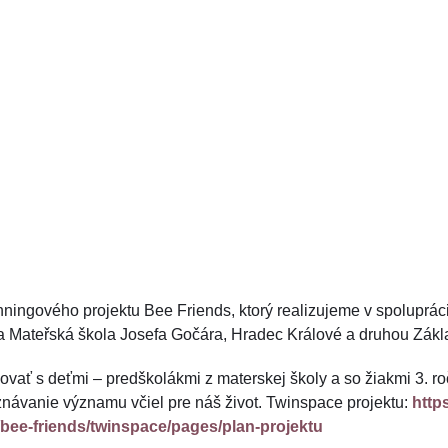
ingového projektu Bee Friends, ktorý realizujeme v spolupráci
a Mateřská škola Josefa Gočára, Hradec Králové a druhou Zákla
ovať s deťmi – predškolákmi z materskej školy a so žiakmi 3. ro
návanie významu včiel pre náš život. Twinspace projektu:
http
/bee-friends/twinspace/pages/plan-projektu