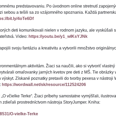
omnému predstavovaniu. Po úvodnom online stretnutí zapojených u
dzi sebou a tešili sa zo vzájomného spoznania. Každá partnersk
ps://bit.ly/4oTe6Df
torých deti komunikovali nielen v rodnom jazyku, ale vyskúšali s
ateľstvá. Video:
https://youtu.be/y1_wIKsYJNk
zapojili svoju fantáziu a kreativitu a vytvorili množstvo originá
nmentálnym aktivitám. Žiaci sa naučili, ako si vytvoriť vlastný h
j vytvárali omaľovanky jarných kvetov pre deti z MŠ. Tie obrázky 
h výskyt. Získané poznatky pretavili do tvorby pexesa v nástroji
:
https://wordwall.net/sk/resource/112524206
 včielke Terke“. Žiaci príbehy samostatne vymýšľali, ilustrovali
om zdieľali prostredníctvom nástroja StoryJumper. Kniha:
8531/O-vielke-Terke