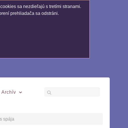
ookies sa nezdieľajú s tretími stranami.
rení prehliadača sa odstráni.
Archív
s spája