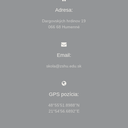
Adresa:
Dargovských hrdinov 19
066 68 Humenné
Email:
skola@zshu.edu.sk
GPS pozícia:
48°55'51.8988''N
21°54'56.6892''E