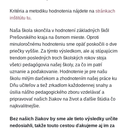
Kritéria a metodiku hodnotenia nájdete na
stránkach
inštitútu tu
.
Naša škola skončila v hodnotení základných škôl
Prešovského kraja na ôsmom mieste. Oproti
minuloročnému hodnoteniu sme opäť poskočili o dve
priečky vyššie. Za týmto výsledkom, ale aj stúpajúcim
trendom posledných troch školských rokov stoja
všetci pedagógovia našej školy, za čo im patrí
uznanie a poďakovanie. Hodnotenie je pre našu
školu milým darčekom a zhodnotením našej práce ku
Dňu učiteľov a tiež zrkadlom každodennej snahy a
úsilia nášho pedagogického zboru vzdelávať a
pripravovať našich žiakov na život a ďalšie štúdia čo
najkvalitnejšie.
Bez našich žiakov by sme ale tieto výsledky určite
nedosiahli, takže touto cestou ďakujeme aj im za