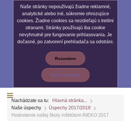
Naše stránky nepoužívajú žiadne reklamné,
analytické alebo iné, súkromie ohrozujúce
cookies. Žiadne cookies sa nezdieľajú s tretími
stranami. Stránky používajú iba cookie
nevyhnutné pre fungovanie prihlasovania. Je
dočasné, po zatvorení prehliadača sa odstráni.
Rozumiem
Viac o cookies
Nachádzate sa tu:
Hlavná stránka...
Naše úspechy
Úspechy 2017/2018
Hodnotenie našej školy inštitútom INEKO 2017