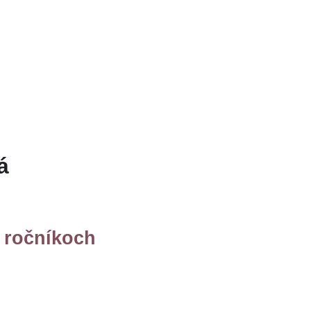
á
. ročníkoch