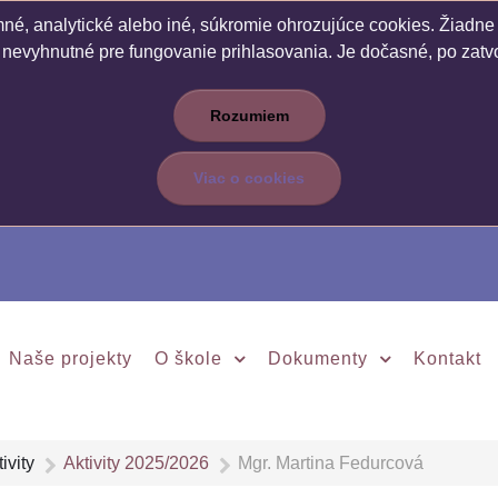
é, analytické alebo iné, súkromie ohrozujúce cookies. Žiadne c
 nevyhnutné pre fungovanie prihlasovania. Je dočasné, po zatvo
Rozumiem
Viac o cookies
Naše projekty
O škole
Dokumenty
Kontakt
ivity
Aktivity 2025/2026
Mgr. Martina Fedurcová