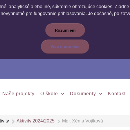
é, analytické alebo iné, súkromie ohrozujúce cookies. Žiadne c
 nevyhnutné pre fungovanie prihlasovania. Je dočasné, po zatvo
Rozumiem
Viac o cookies
Naše projekty
O škole
Dokumenty
Kontakt
ivity
Aktivity 2024/2025
Mgr. Xénia Vojtková