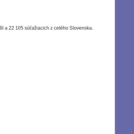
ôl a 22 105 súťažiacich z celého Slovenska.