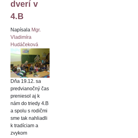
dverí v
4.B
Napísala
Mgr.
Vladimíra
Hudáčeková
Dňa 19.12. sa
predvianočný čas
preniesol aj k
nám do triedy 4.B
a spolu s rodičmi
sme tak nahliadli
k tradíciam a
zvykom