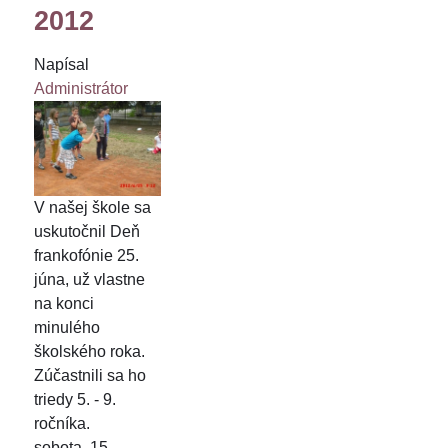
2012
Napísal
Administrátor
V našej škole sa
uskutočnil Deň
frankofónie 25.
júna, už vlastne
na konci
minulého
školského roka.
Zúčastnili sa ho
triedy 5. - 9.
ročníka.
sobota, 15