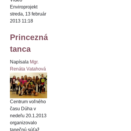
Enviroprojekt
streda, 13 február
2013 11:18
Princezná
tanca
Napísala
Mgr.
Renáta Vatahová
Centrum voľného
času Dúha v
nedeľu 20.1.2013
organizovalo
tanečnú súťaž