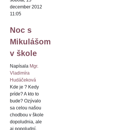
december 2012
11:05
Noc s
Mikulášom
v škole
Napísala
Mgr.
Vladimíra
Hudáčeková
Kde je ? Kedy
príde? A kto to
bude? Ozývalo
sa celou našou
chodbou v škole
dopoludnia, ale
aj popoludní,