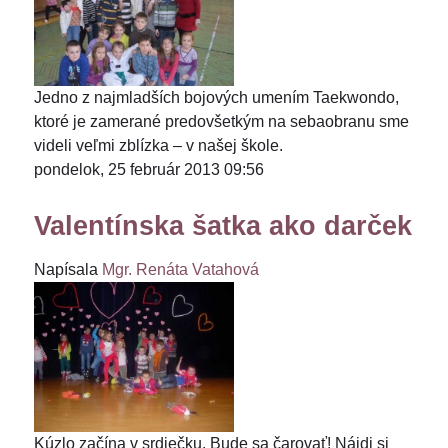
Jedno z najmladších bojových umením Taekwondo,
ktoré je zamerané predovšetkým na sebaobranu sme
videli veľmi zblízka – v našej škole.
pondelok, 25 február 2013 09:56
Valentínska šatka ako darček
Napísala
Mgr. Renáta Vatahová
Kúzlo začína v srdiečku. Bude sa čarovať! Nájdi si