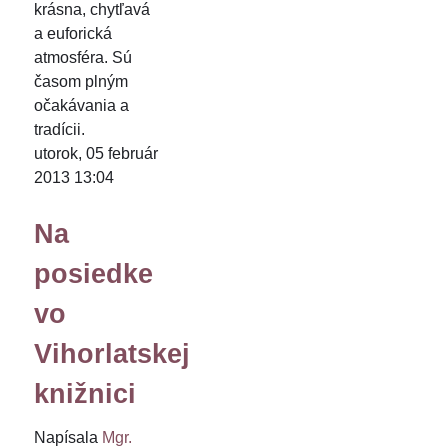
krásna, chytľavá
a euforická
atmosféra. Sú
časom plným
očakávania a
tradícii.
utorok, 05 február
2013 13:04
Na
posiedke
vo
Vihorlatskej
knižnici
Napísala
Mgr.