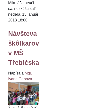
Mikuláša neučí
sa, neskúša sa!"
nedeľa, 13 január
2013 18:00
Návšteva
škôlkarov
v MŠ
Třebíčska
Napísala
Mgr.
Ivana Čepová
Žiaci 1.B majú už