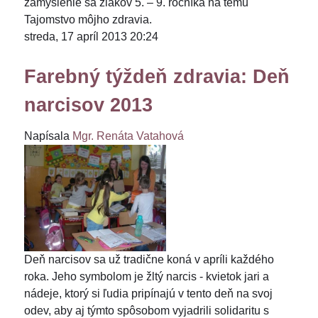
zamyslenie sa žiakov 5. – 9. ročníka na tému
Tajomstvo môjho zdravia.
streda, 17 apríl 2013 20:24
Farebný týždeň zdravia: Deň
narcisov 2013
Napísala
Mgr. Renáta Vatahová
Deň narcisov sa už tradične koná v apríli každého
roka. Jeho symbolom je žltý narcis - kvietok jari a
nádeje, ktorý si ľudia pripínajú v tento deň na svoj
odev, aby aj týmto spôsobom vyjadrili solidaritu s