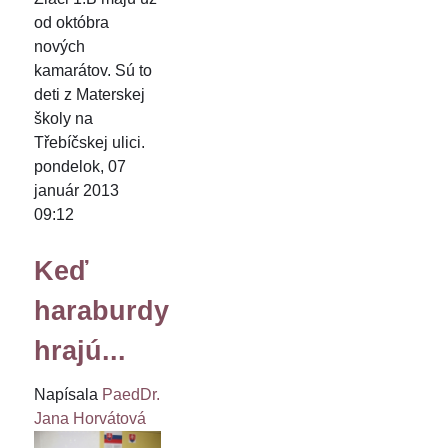
od októbra
nových
kamarátov. Sú to
deti z Materskej
školy na
Třebíčskej ulici.
pondelok, 07
január 2013
09:12
Keď
haraburdy
hrajú...
Napísala
PaedDr.
Jana Horvátová