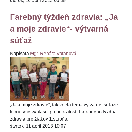
utorok, 16 apríl 2013 06:39
Farebný týždeň zdravia: „Ja
a moje zdravie“- výtvarná
súťaž
Napísala
Mgr. Renáta Vatahová
„Ja a moje zdravie“, tak znela téma výtvarnej súťaže,
ktorú sme vyhlásili pri príležitosti Farebného týždňa
zdravia pre žiakov 1.stupňa.
štvrtok, 11 apríl 2013 10:07