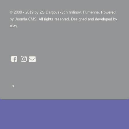
© 2008 - 2019 by
ZŠ Dargovských hrdinov, Humenné, Powered
by Joomla CMS
. All rights reserved. Designed and developed by
Alex
.