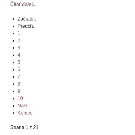
Čítať ďalej...
Začiatok
Predch.
1
2
3
4
5
6
7
8
9
10
Nasl.
Koniec
Strana 1 z 21