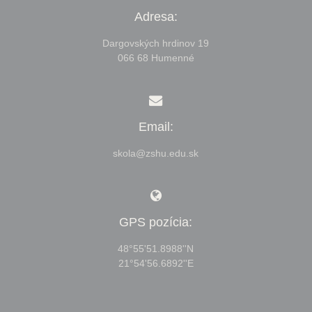
Adresa:
Dargovských hrdinov 19
066 68 Humenné
Email:
skola@zshu.edu.sk
GPS pozícia:
48°55'51.8988''N
21°54'56.6892''E