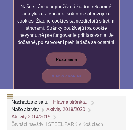
Naše stránky nepoužívajú žiadne reklamné,
analytické alebo iné, súkromie ohrozujúce
cookies. Žiadne cookies sa nezdieľajú s tretími
stranami. Stránky používajú iba cookie
nevyhnutné pre fungovanie prihlasovania. Je
dočasné, po zatvorení prehliadača sa odstráni.
Rozumiem
Viac o cookies
Nachádzate sa tu:
Hlavná stránka...
Naše aktivity
Aktivity 2019/2020
Aktivity 2014/2015
Štvrtáci navštívili STEEL PARK v Košiciach