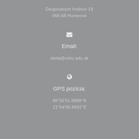
Dargovských hrdinov 19
066 68 Humenné
Email:
skola@zshu.edu.sk
GPS pozícia:
48°55'51.8988''N
21°54'56.6892''E