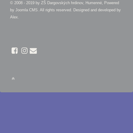
© 2008 - 2019 by
ZŠ Dargovských hrdinov, Humenné, Powered
by Joomla CMS
. All rights reserved. Designed and developed by
Alex
.