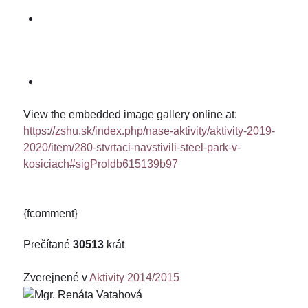
View the embedded image gallery online at:
https://zshu.sk/index.php/nase-aktivity/aktivity-2019-
2020/item/280-stvrtaci-navstivili-steel-park-v-
kosiciach#sigProIdb615139b97
{fcomment}
Prečítané
30513
krát
Zverejnené v
Aktivity 2014/2015