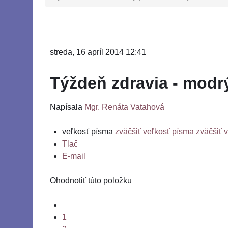
streda, 16 apríl 2014 12:41
Týždeň zdravia - modr
Napísala
Mgr. Renáta Vatahová
veľkosť písma
zväčšiť veľkosť písma
zväčšiť 
Tlač
E-mail
Ohodnotiť túto položku
1