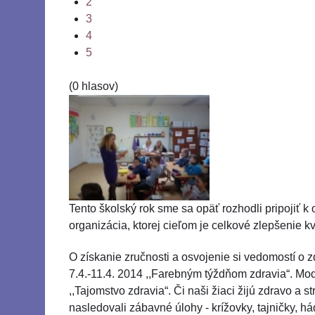
2
3
4
5
(0 hlasov)
Tento školský rok sme sa opäť rozhodli pripojiť k
organizácia, ktorej cieľom je celkové zlepšenie kva
O získanie zručnosti a osvojenie si vedomostí o z
7.4.-11.4. 2014 ,,Farebným týždňom zdravia“. Mod
,,Tajomstvo zdravia“. Či naši žiaci žijú zdravo a
nasledovali zábavné úlohy - krížovky, tajničky, 