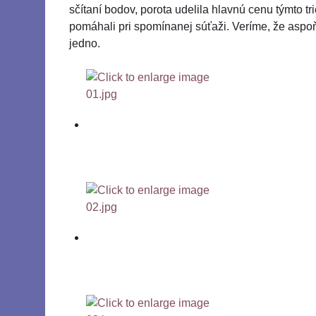
sčítaní bodov, porota udelila hlavnú cenu týmto t
pomáhali pri spomínanej súťaži. Veríme, že aspoň
jedno.