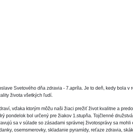
 oslave Svetového dňa zdravia - 7.apríla. Je to deň, kedy bola 
lity života všetkých ľudí.
draví, vďaka ktorým môžu naši žiaci prežiť život kvalitne a pre
rý pondelok bol určený pre žiakov 1.stupňa. Tojčlenné družstv
 stravujú sa v súlade so zásadami správnej životosprávy sa mohl
hádanky, osemsmerovky, skladanie pyramídy, reťaze zdravia, skák