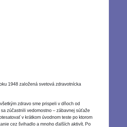
v roku 1948 založená svetová zdravotnícka
dovšetkým zdravo sme prispeli v dňoch od
á sa zúčastnili vedomostno – zábavnej súťaže
i otesatovať v krátkom úvodnom teste po ktorom
anie cez švihadlo a mnoho ďalších aktivít. Po