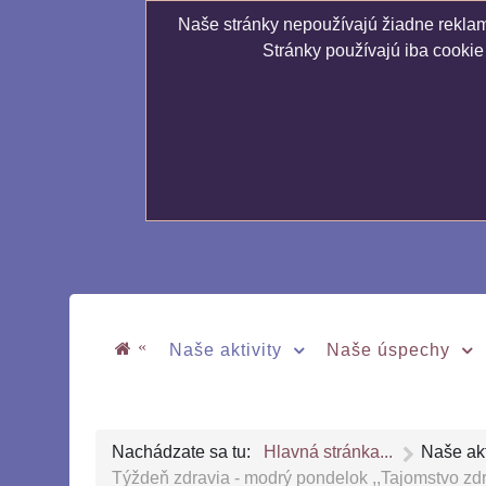
Naše stránky nepoužívajú žiadne reklamn
Stránky používajú iba cookie
«
Naše aktivity
Naše úspechy
Nachádzate sa tu:
Hlavná stránka...
Naše akt
Týždeň zdravia - modrý pondelok ,,Tajomstvo zdr