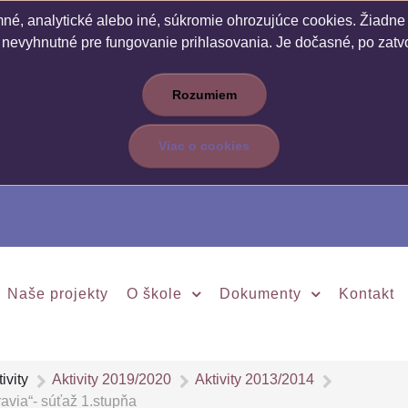
é, analytické alebo iné, súkromie ohrozujúce cookies. Žiadne c
 nevyhnutné pre fungovanie prihlasovania. Je dočasné, po zatvo
Rozumiem
Viac o cookies
Naše projekty
O škole
Dokumenty
Kontakt
ivity
Aktivity 2019/2020
Aktivity 2013/2014
avia“- súťaž 1.stupňa