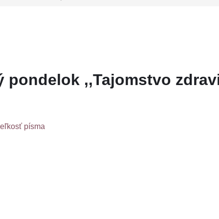
ý pondelok ,,Tajomstvo zdrav
veľkosť písma