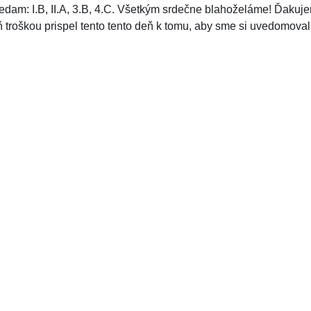
riedam: I.B, II.A, 3.B, 4.C. Všetkým srdečne blahoželáme! Ďakuje
 troškou prispel tento tento deň k tomu, aby sme si uvedomoval