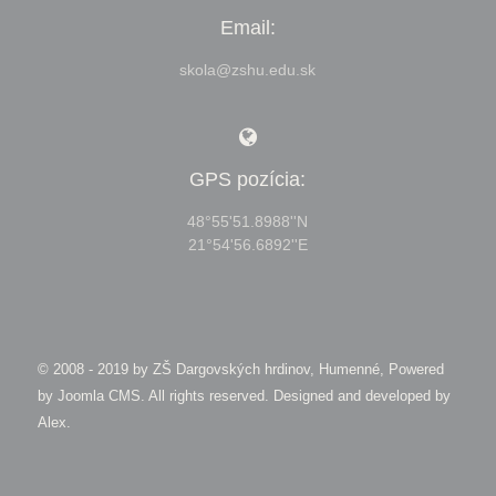
Email:
skola@zshu.edu.sk
GPS pozícia:
48°55'51.8988''N
21°54'56.6892''E
© 2008 - 2019 by
ZŠ Dargovských hrdinov, Humenné, Powered
by Joomla CMS
. All rights reserved. Designed and developed by
Alex
.