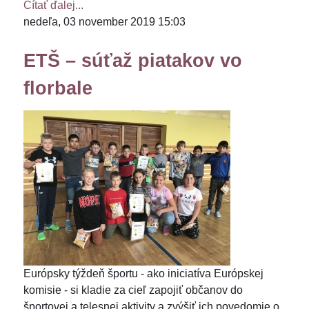
Čítať ďalej...
nedeľa, 03 november 2019 15:03
ETŠ – súťaž piatakov vo
florbale
Európsky týždeň športu - ako iniciatíva Európskej
komisie - si kladie za cieľ zapojiť občanov do
športovej a telesnej aktivity a zvýšiť ich povedomie o