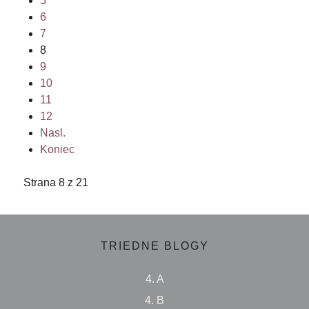
5
6
7
8
9
10
11
12
Nasl.
Koniec
Strana 8 z 21
TRIEDNE BLOGY
4. A
4. B