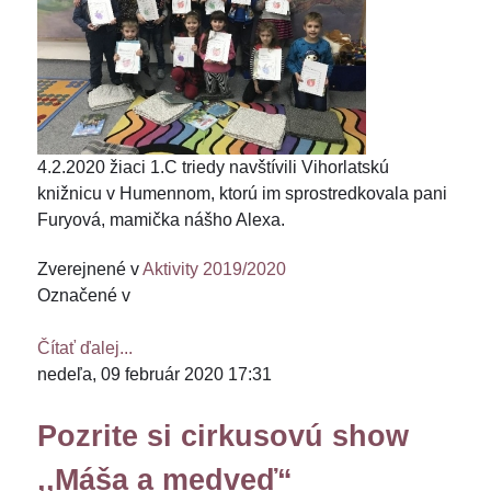
4.2.2020 žiaci 1.C triedy navštívili Vihorlatskú
knižnicu v Humennom, ktorú im sprostredkovala pani
Furyová, mamička nášho Alexa.
Zverejnené v
Aktivity 2019/2020
Označené v
Čítať ďalej...
nedeľa, 09 február 2020 17:31
Pozrite si cirkusovú show
,,Máša a medveď“