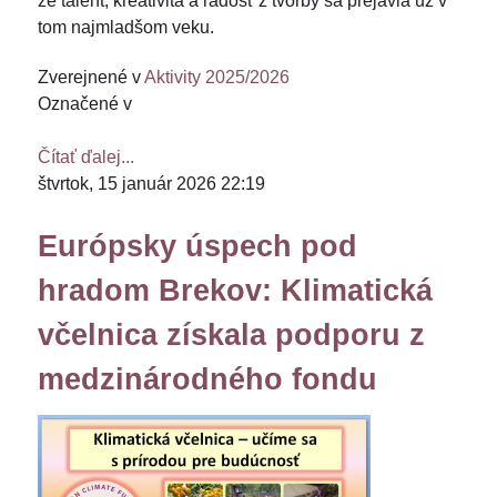
že talent, kreativita a radosť z tvorby sa prejavia už v
tom najmladšom veku.
Zverejnené v
Aktivity 2025/2026
Označené v
Čítať ďalej...
štvrtok, 15 január 2026 22:19
Európsky úspech pod
hradom Brekov: Klimatická
včelnica získala podporu z
medzinárodného fondu