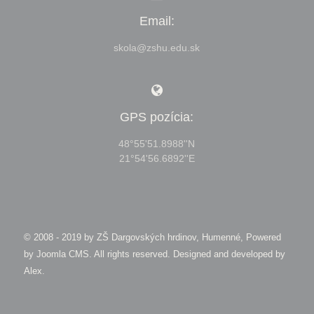
Email:
skola@zshu.edu.sk
GPS pozícia:
48°55'51.8988''N
21°54'56.6892''E
© 2008 - 2019 by
ZŠ Dargovských hrdinov, Humenné, Powered
by Joomla CMS
. All rights reserved. Designed and developed by
Alex
.