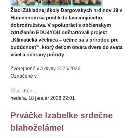
Žiaci Základnej školy Dargovských hrdinov 19 v
Humennom sa pustili do fascinujúceho
dobrodružstva. V spolupráci s občianskym
združením EDU4YOU odštartovali projekt
„Klimatická včelnica – učíme sa s prírodou pre
budúcnosť“, ktorý deťom otvára dvere do sveta
včiel a ochrany prírody.
Zverejnené v
Aktivity 2025/2026
Označené v
Čítať ďalej...
nedeľa, 18 január 2026 22:01
Prváčke Izabelke srdečne
blahoželáme!