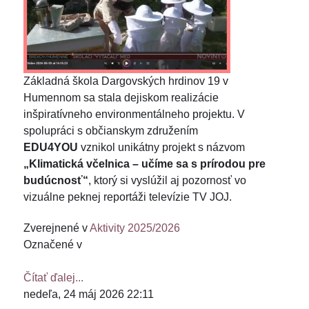
Základná škola Dargovských hrdinov 19 v
Humennom sa stala dejiskom realizácie
inšpiratívneho environmentálneho projektu. V
spolupráci s občianskym združením
EDU4YOU
vznikol unikátny projekt s názvom
„Klimatická včelnica – učíme sa s prírodou pre
budúcnosť“
, ktorý si vyslúžil aj pozornosť vo
vizuálne peknej reportáži televízie TV JOJ.
Zverejnené v
Aktivity 2025/2026
Označené v
Čítať ďalej...
nedeľa, 24 máj 2026 22:11