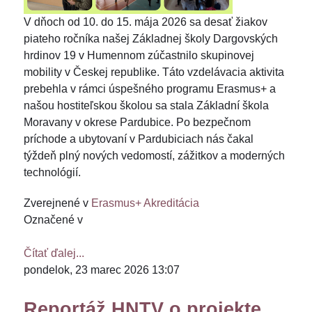
V dňoch od 10. do 15. mája 2026 sa desať žiakov
piateho ročníka našej Základnej školy Dargovských
hrdinov 19 v Humennom zúčastnilo skupinovej
mobility v Českej republike. Táto vzdelávacia aktivita
prebehla v rámci úspešného programu Erasmus+ a
našou hostiteľskou školou sa stala Základní škola
Moravany v okrese Pardubice. Po bezpečnom
príchode a ubytovaní v Pardubiciach nás čakal
týždeň plný nových vedomostí, zážitkov a moderných
technológií.
Zverejnené v
Erasmus+ Akreditácia
Označené v
Čítať ďalej...
pondelok, 23 marec 2026 13:07
Reportáž HNTV o projekte