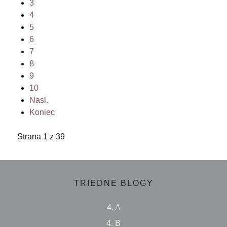
3
4
5
6
7
8
9
10
Nasl.
Koniec
Strana 1 z 39
TRIEDNE BLOGY
4. A
4. B