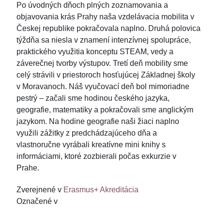
Po úvodných dňoch plných zoznamovania a
objavovania krás Prahy naša vzdelávacia mobilita v
Českej republike pokračovala naplno. Druhá polovica
týždňa sa niesla v znamení intenzívnej spolupráce,
praktického využitia konceptu STEAM, vedy a
záverečnej tvorby výstupov. Tretí deň mobility sme
celý strávili v priestoroch hosťujúcej Základnej školy
v Moravanoch. Náš vyučovací deň bol mimoriadne
pestrý – začali sme hodinou českého jazyka,
geografie, matematiky a pokračovali sme anglickým
jazykom. Na hodine geografie naši žiaci naplno
využili zážitky z predchádzajúceho dňa a
vlastnoručne vyrábali kreatívne mini knihy s
informáciami, ktoré zozbierali počas exkurzie v
Prahe.
Zverejnené v
Erasmus+ Akreditácia
Označené v