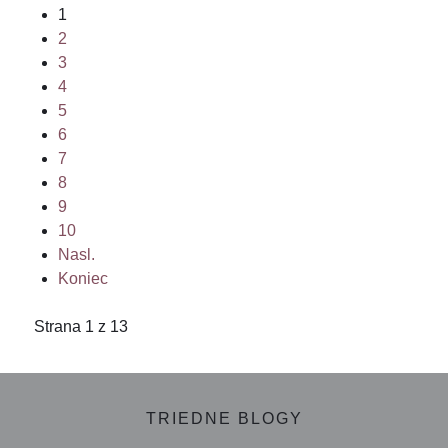
1
2
3
4
5
6
7
8
9
10
Nasl.
Koniec
Strana 1 z 13
TRIEDNE BLOGY