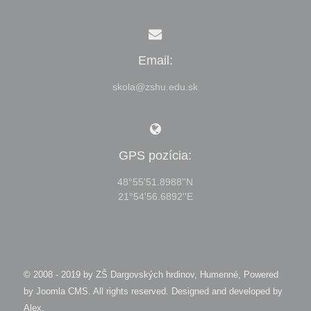
Email:
skola@zshu.edu.sk
GPS pozícia:
48°55'51.8988''N
21°54'56.6892''E
© 2008 - 2019 by
ZŠ Dargovských hrdinov, Humenné, Powered
by Joomla CMS
. All rights reserved. Designed and developed by
Alex
.